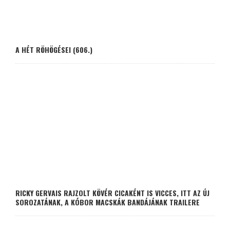
A HÉT RÖHÖGÉSEI (606.)
RICKY GERVAIS RAJZOLT KÖVÉR CICAKÉNT IS VICCES, ITT AZ ÚJ
SOROZATÁNAK, A KÓBOR MACSKÁK BANDÁJÁNAK TRAILERE