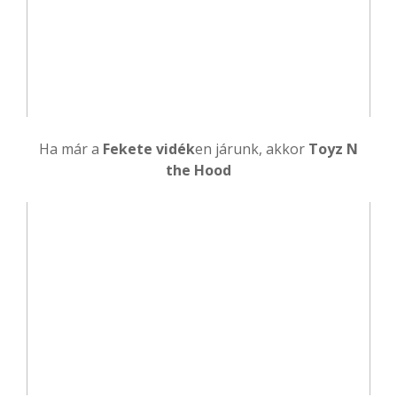
Ha már a
Fekete vidék
en járunk, akkor
Toyz N
the Hood