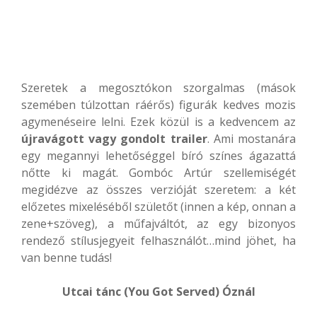
Szeretek a megosztókon szorgalmas (mások
szemében túlzottan ráérős) figurák kedves mozis
agymenéseire lelni. Ezek közül is a kedvencem az
újravágott vagy gondolt trailer
. Ami mostanára
egy megannyi lehetőséggel bíró színes ágazattá
nőtte ki magát. Gombóc Artúr szellemiségét
megidézve az összes verzióját szeretem: a két
előzetes mixeléséből születőt (innen a kép, onnan a
zene+szöveg), a műfajváltót, az egy bizonyos
rendező stílusjegyeit felhasználót…mind jöhet, ha
van benne tudás!
Utcai tánc (You Got Served) Óznál