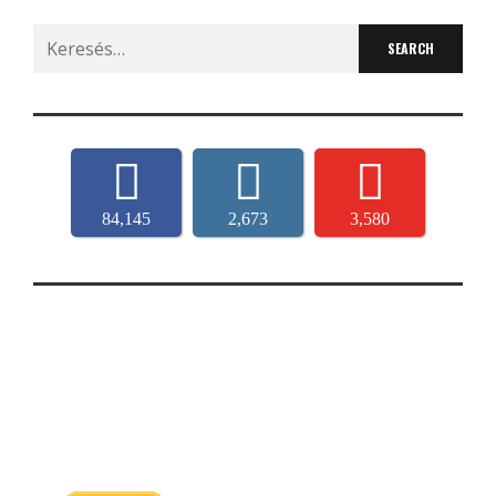
Search
for:
84,145
2,673
3,580