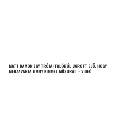
MATT DAMON EGY TRÓJAI FALÓBÓL UGROTT ELŐ, HOGY
MEGZAVARJA JIMMY KIMMEL MŰSORÁT – VIDEÓ