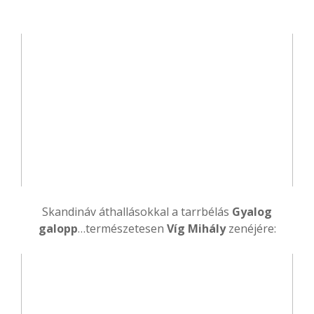
Skandináv áthallásokkal a tarrbélás
Gyalog
galopp
…természetesen
Víg Mihály
zenéjére: