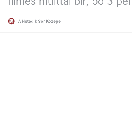
filmes múlttal bír, bő 3 pe
A Hetedik Sor Közepe