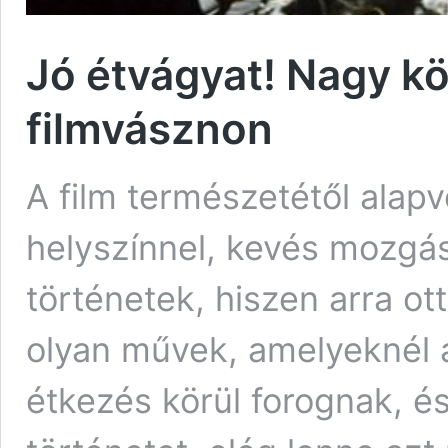
Jó étvágyat! Nagy k
filmvásznon
A film természetétől alapv
helyszínnel, kevés mozgás
történetek, hiszen arra ot
olyan művek, amelyeknél 
étkezés körül forognak, é