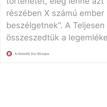
történetet, elég lenne azt
részében X számú ember ü
beszélgetnek”. A Teljese
összeszedtük a legemlék
A Hetedik Sor Közepe