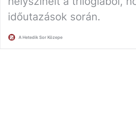
helyszíneit a trilógiából, 
időutazások során.
A Hetedik Sor Közepe