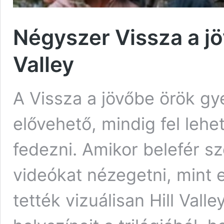
Négyszer Vissza a jöv
Valley
A Vissza a jövőbe örök gy
elővehető, mindig fel leh
fedezni. Amikor belefér sz
videókat nézegetni, mint
tették vizuálisan Hill Valle