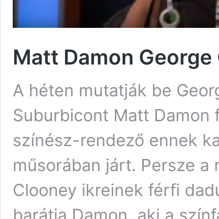
Matt Damon George 
A héten mutatják be Geor
Suburbicont Matt Damon f
színész-rendező ennek k
műsorában járt. Persze a
Clooney ikreinek férfi dad
barátja Damon, aki a színf