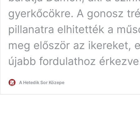
gyerkőcökre. A gonosz tré
pillanatra elhitették a mű
meg először az ikereket,
újabb fordulathoz érkezve
A Hetedik Sor Közepe