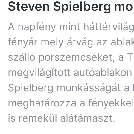
Steven Spielberg moz
A napfény mint háttérvilá
fényár mely átvág az ablak
szálló porszemcséket, a T.
megvilágított autóablako
Spielberg munkásságát a 
meghatározza a fényekkel 
is remekül alátámaszt.