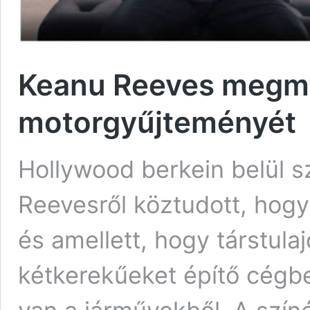
Keanu Reeves megm
motorgyűjteményét
Hollywood berkein belül s
Reevesről köztudott, hogy
és amellett, hogy társtul
kétkerekűeket építő cégb