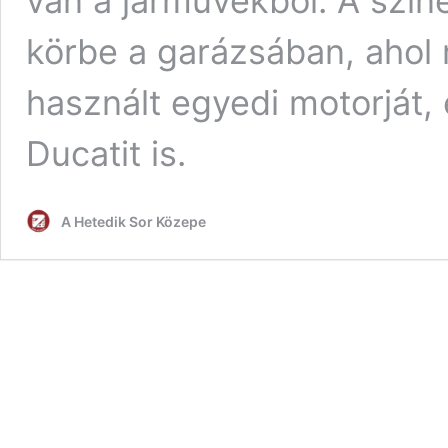
van a járművekből. A szín
körbe a garázsában, ahol
használt egyedi motorját,
Ducatit is.
A Hetedik Sor Közepe