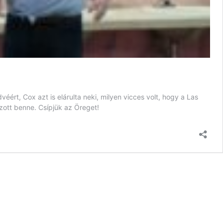
ért, Cox azt is elárulta neki, milyen vicces volt, hogy a Las
szott benne. Csípjük az Öreget!