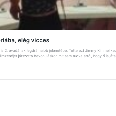
óriába, elég vicces
ria 2. évadának legdrámaibb jelenetébe. Tette ezt Jimmy Kimmel kedvé
ilmzenéjét játszotta bevonuláskor, mit sem tudva arról, hogy ő is ját