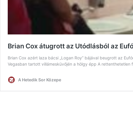
Brian Cox átugrott az Utódlásból az Euf
Brian Cox azért laza bácsi „Logan Roy” bájával beugrott az Eufó
Vegasban tartott villámesküvőjén a hölgy épp A rettenthetetlen f
A Hetedik Sor Közepe