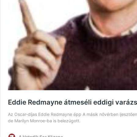
Eddie Redmayne átmeséli eddigi varázsl
Az Oscar-díjas Eddie Redmayne épp A másik nővérben ijesztően j
de Marilyn Monroe-ba is belezúgott.
A Hetedik Sor Közepe