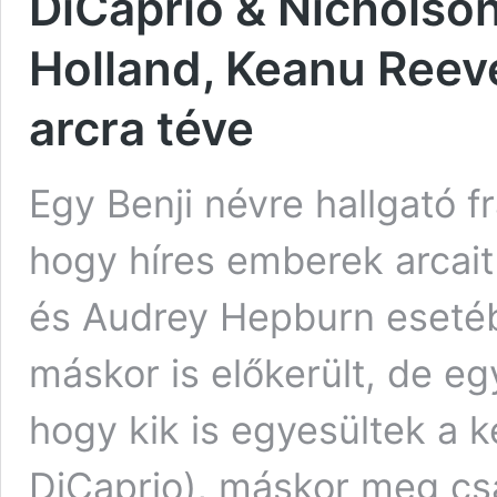
DiCaprio & Nicholso
Holland, Keanu Reev
arcra téve
Egy Benji névre hallgató f
hogy híres emberek arcai
és Audrey Hepburn esetéb
máskor is előkerült, de e
hogy kik is egyesültek a k
DiCaprio), máskor meg c