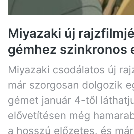
Miyazaki új rajzfilmj
gémhez szinkronos e
Miyazaki csodálatos új raj
már szorgosan dolgozik eg
gémet január 4-től láthat
elővetítésen még hamarab
a hosszú előzetes, és már