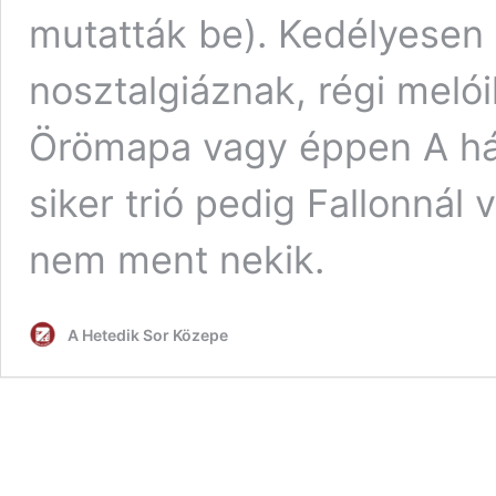
mutatták be). Kedélyesen
nosztalgiáznak, régi melói
Örömapa vagy éppen A há
siker trió pedig Fallonnál
nem ment nekik.
A Hetedik Sor Közepe