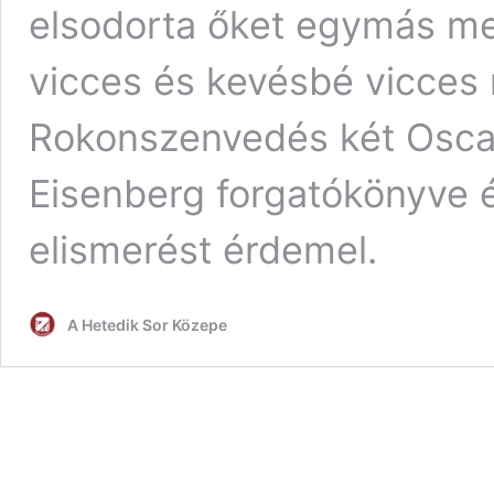
elsodorta őket egymás mel
vicces és kevésbé vicces
Rokonszenvedés két Oscar-
Eisenberg forgatókönyve é
elismerést érdemel.
A Hetedik Sor Közepe