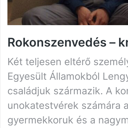
Rokonszenvedés – kr
Két teljesen eltérő szemé
Egyesült Államokból Leng
családjuk származik. A ko
unokatestvérek számára a
gyermekkoruk és a nagyma