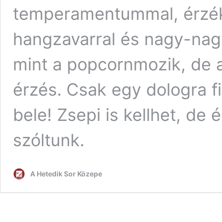
temperamentummal, érzéki
hangzavarral és nagy-nagy 
mint a popcornmozik, de 
érzés. Csak egy dologra f
bele! Zsepi is kellhet, d
szóltunk.
A Hetedik Sor Közepe