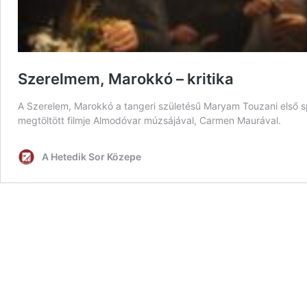
Szerelmem, Marokkó – kritika
A Szerelem, Marokkó a tangeri születésű Maryam Touzani első spa
megtöltött filmje Almodóvar múzsájával, Carmen Maurával.
A Hetedik Sor Közepe