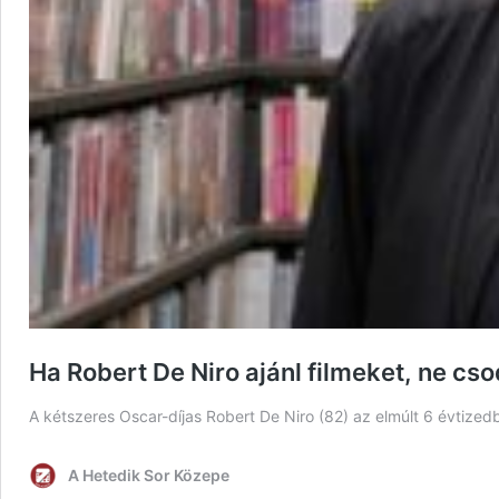
Ha Robert De Niro ajánl filmeket, ne cso
A kétszeres Oscar-díjas Robert De Niro (82) az elmúlt 6 évtizedb
A Hetedik Sor Közepe