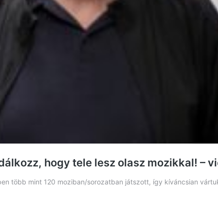
dálkozz, hogy tele lesz olasz mozikkal! – v
en több mint 120 moziban/sorozatban játszott, így kíváncsian vártuk,