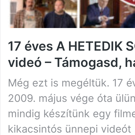
17 éves A HETEDIK S
videó – Támogasd, há
Még ezt is megéltük. 17 év
2009. május vége óta ülünk
mindig készítünk egy film
kikacsintós ünnepi videót