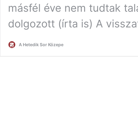
másfél éve nem tudtak talá
dolgozott (írta is) A vissz
A Hetedik Sor Közepe