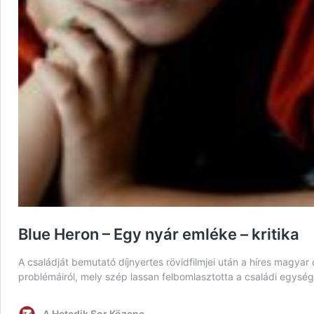
Blue Heron – Egy nyár emléke – kritika
A családját bemutató díjnyertes rövidfilmjei után a híres magyar
problémáiról, mely szép lassan felbomlasztotta a családi egysé
A Hetedik Sor Közepe