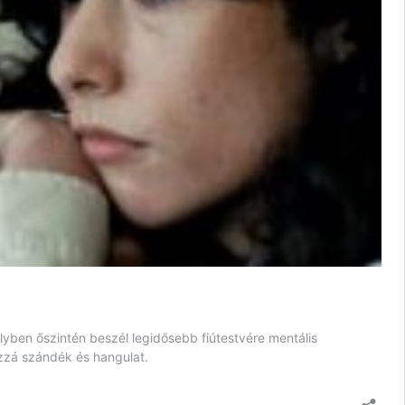
elyben őszintén beszél legidősebb fiútestvére mentális
ozzá szándék és hangulat.