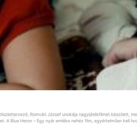
 díszlettervező, Romvári József unokája nagyjátékfilmet készített, m
get. A Blue Heron – Egy nyár emléke nehéz film, egyértelműen kell h