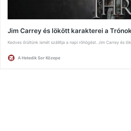
Jim Carrey és lökött karakterei a Tróno
Kedves őrültünk ismét szállítja a napi röhögést. Jim Carrey és l
A Hetedik Sor Közepe