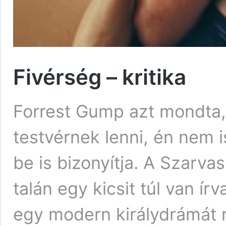
Fivérség – kritika
Forrest Gump azt mondta,
testvérnek lenni, én nem i
be is bizonyítja. A Szarva
talán egy kicsit túl van í
egy modern királydrámát r