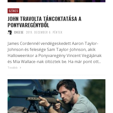
SZÍNES
JOHN TRAVOLTA TÁNCOKTATÁSA A
PONYVAREGÉNYBŐL
CHEESE
2019. DECEMBER 6. PÉNTEK
James Cordennél vendégeskedett Aaron Taylor-
Johnson és felesége Sam Taylor-Johnson, akik
Halloweenkor a Ponyvaregény Vincent Vegájának
és Mia Wallace-nak öltöztek be. Ha már pont ott...
Tovább