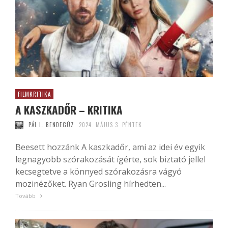
FILMKRITIKA
A KASZKADŐR – KRITIKA
PÁL L. BENDEGÚZ
2024. MÁJUS 3. PÉNTEK
Beesett hozzánk A kaszkadőr, ami az idei év egyik
legnagyobb szórakozását ígérte, sok biztató jellel
kecsegtetve a könnyed szórakozásra vágyó
mozinézőket. Ryan Grosling hírhedten...
Tovább