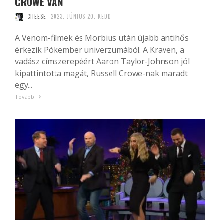
CROWE VAN
CHEESE
2023. JÚNIUS 20. KEDD
A Venom-filmek és Morbius után újabb antihős
érkezik Pókember univerzumából. A Kraven, a
vadász címszerepéért Aaron Taylor-Johnson jól
kipattintotta magát, Russell Crowe-nak maradt
egy...
Tovább