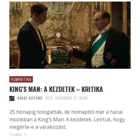
FILMKRITIKA
KING’S MAN: A KEZDETEK – KRITIKA
BAKAY BOTOND
2021. DECEMBER 21. KEDD
25 hónapig tologatták, de holnaptól már a hazai
mozikban a King’s Man: A kezdetek. Leírtuk, hogy
megérte-e a várakozást.
Tovább