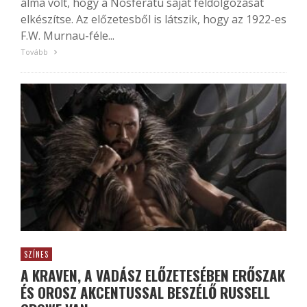
álma volt, hogy a Nosferatu saját feldolgozását
elkészítse. Az előzetesből is látszik, hogy az 1922-es
F.W. Murnau-féle...
Tovább
SZÍNES
A KRAVEN, A VADÁSZ ELŐZETESÉBEN ERŐSZAK
ÉS OROSZ AKCENTUSSAL BESZÉLŐ RUSSELL