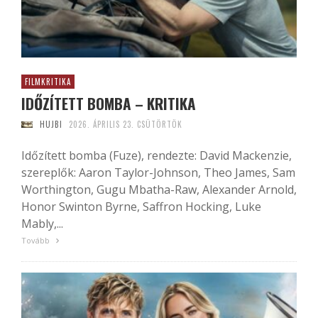
FILMKRITIKA
IDŐZÍTETT BOMBA – KRITIKA
HUJBI
2026. ÁPRILIS 23. CSÜTÖRTÖK
Időzített bomba (Fuze), rendezte: David Mackenzie,
szereplők: Aaron Taylor-Johnson, Theo James, Sam
Worthington, Gugu Mbatha-Raw, Alexander Arnold,
Honor Swinton Byrne, Saffron Hocking, Luke
Mably,...
Tovább