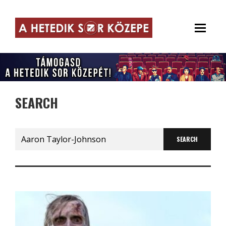
SEARCH
Search
for: