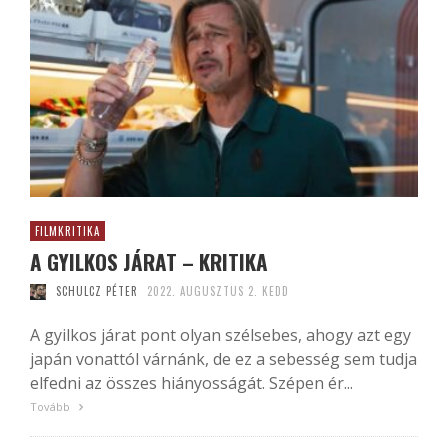
FILMKRITIKA
A GYILKOS JÁRAT – KRITIKA
SCHULCZ PÉTER
2022. AUGUSZTUS 2. KEDD
A gyilkos járat pont olyan szélsebes, ahogy azt egy
japán vonattól várnánk, de ez a sebesség sem tudja
elfedni az összes hiányosságát. Szépen ér...
Tovább