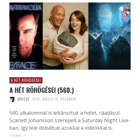
A HÉT RÖHÖGÉSEI
A HÉT RÖHÖGÉSEI (560.)
CHEESE
2025. MÁJUS 18. VASÁRNAP
560. alkalommal is leltároztuk a hetet, ráadásul
Scarlett Johansson szerepelt a Saturday Night Live-
ban, így tele dobáltuk azokkal a videókkal is.
Tovább