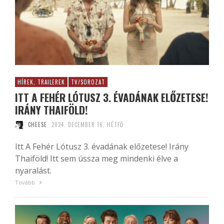
HÍREK, TRAILEREK
TV/SOROZAT
ITT A FEHÉR LÓTUSZ 3. ÉVADÁNAK ELŐZETESE!
IRÁNY THAIFÖLD!
CHEESE
2024. DECEMBER 16. HÉTFŐ
Itt A Fehér Lótusz 3. évadának előzetese! Irány
Thaiföld! Itt sem ússza meg mindenki élve a
nyaralást.
Tovább