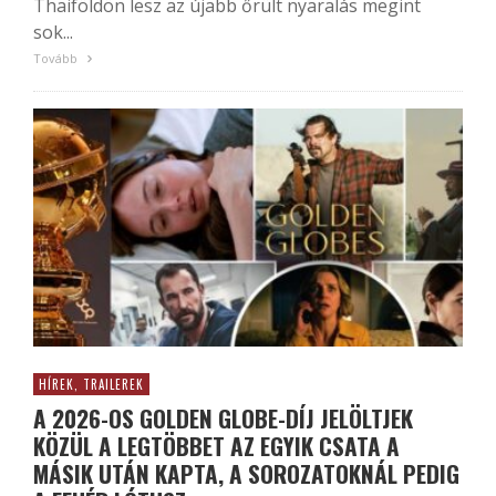
Thaiföldön lesz az újabb őrült nyaralás megint
sok...
Tovább
HÍREK, TRAILEREK
A 2026-OS GOLDEN GLOBE-DÍJ JELÖLTJEK
KÖZÜL A LEGTÖBBET AZ EGYIK CSATA A
MÁSIK UTÁN KAPTA, A SOROZATOKNÁL PEDIG