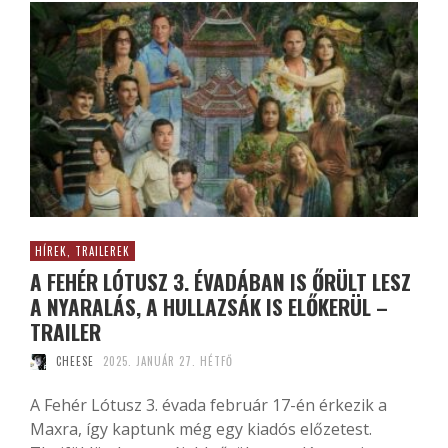
HÍREK, TRAILEREK
A FEHÉR LÓTUSZ 3. ÉVADÁBAN IS ŐRÜLT LESZ
A NYARALÁS, A HULLAZSÁK IS ELŐKERÜL –
TRAILER
CHEESE
2025. JANUÁR 27. HÉTFŐ
A Fehér Lótusz 3. évada február 17-én érkezik a
Maxra, így kaptunk még egy kiadós előzetest.