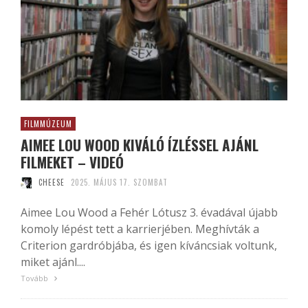
FILMMÚZEUM
AIMEE LOU WOOD KIVÁLÓ ÍZLÉSSEL AJÁNL
FILMEKET – VIDEÓ
CHEESE
2025. MÁJUS 17. SZOMBAT
Aimee Lou Wood a Fehér Lótusz 3. évadával újabb
komoly lépést tett a karrierjében. Meghívták a
Criterion gardróbjába, és igen kíváncsiak voltunk,
miket ajánl....
Tovább