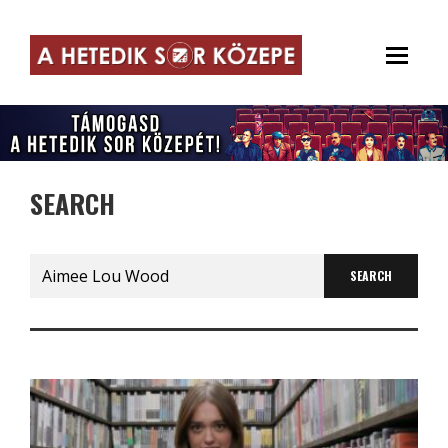
SEARCH
Search
for: