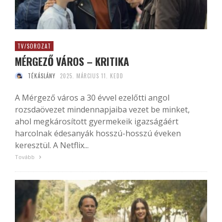
TV/SOROZAT
MÉRGEZŐ VÁROS – KRITIKA
TÉKÁSLÁNY
2025. MÁRCIUS 11. KEDD
A Mérgező város a 30 évvel ezelőtti angol
rozsdaövezet mindennapjaiba vezet be minket,
ahol megkárosított gyermekeik igazságáért
harcolnak édesanyák hosszú-hosszú éveken
keresztül. A Netflix...
Tovább