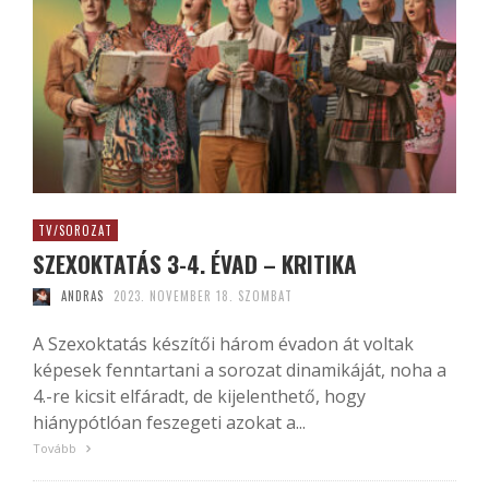
TV/SOROZAT
SZEXOKTATÁS 3-4. ÉVAD – KRITIKA
ANDRAS
2023. NOVEMBER 18. SZOMBAT
A Szexoktatás készítői három évadon át voltak
képesek fenntartani a sorozat dinamikáját, noha a
4.-re kicsit elfáradt, de kijelenthető, hogy
hiánypótlóan feszegeti azokat a...
Tovább