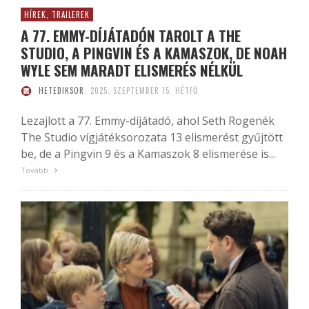
HÍREK, TRAILEREK
A 77. EMMY-DÍJÁTADÓN TAROLT A THE
STUDIO, A PINGVIN ÉS A KAMASZOK, DE NOAH
WYLE SEM MARADT ELISMERÉS NÉLKÜL
HETEDIKSOR
2025. SZEPTEMBER 15. HÉTFŐ
Lezajlott a 77. Emmy-díjátadó, ahol Seth Rogenék
The Studio vígjátéksorozata 13 elismerést gyűjtött
be, de a Pingvin 9 és a Kamaszok 8 elismerése is...
Tovább