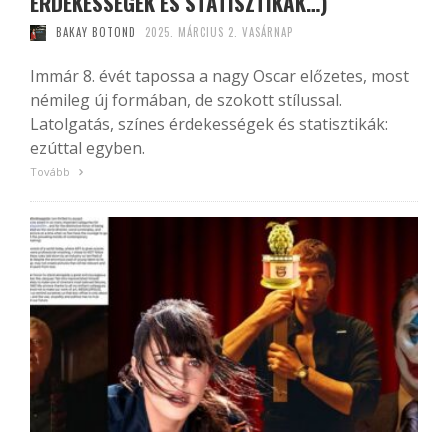
ÉRDEKESSÉGEK ÉS STATISZTIKÁK…)
BAKAY BOTOND
2025. MÁRCIUS 2. VASÁRNAP
Immár 8. évét tapossa a nagy Oscar előzetes, most
némileg új formában, de szokott stílussal.
Latolgatás, színes érdekességek és statisztikák:
ezúttal egyben.
Tovább