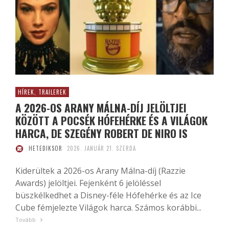
HÍREK, TRAILEREK
A 2026-OS ARANY MÁLNA-DÍJ JELÖLTJEI
KÖZÖTT A POCSÉK HÓFEHÉRKE ÉS A VILÁGOK
HARCA, DE SZEGÉNY ROBERT DE NIRO IS
HETEDIKSOR
2026. JANUÁR 21. SZERDA
Kiderültek a 2026-os Arany Málna-díj (Razzie
Awards) jelöltjei. Fejenként 6 jelöléssel
büszkélkedhet a Disney-féle Hófehérke és az Ice
Cube fémjelezte Világok harca. Számos korábbi...
Tovább