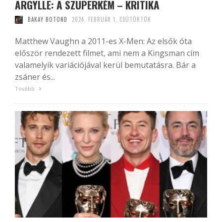
ARGYLLE: A SZUPERKÉM – KRITIKA
BAKAY BOTOND
2024. FEBRUÁR 1. CSÜTÖRTÖK
Matthew Vaughn a 2011-es X-Men: Az elsők óta
először rendezett filmet, ami nem a Kingsman cím
valamelyik variációjával kerül bemutatásra. Bár a
zsáner és...
Tovább