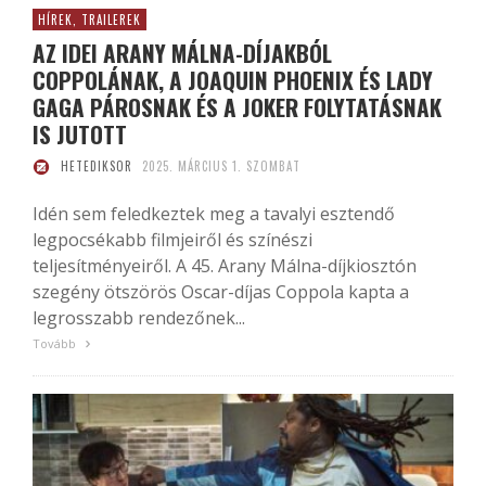
HÍREK, TRAILEREK
AZ IDEI ARANY MÁLNA-DÍJAKBÓL
COPPOLÁNAK, A JOAQUIN PHOENIX ÉS LADY
GAGA PÁROSNAK ÉS A JOKER FOLYTATÁSNAK
IS JUTOTT
HETEDIKSOR
2025. MÁRCIUS 1. SZOMBAT
Idén sem feledkeztek meg a tavalyi esztendő
legpocsékabb filmjeiről és színészi
teljesítményeiről. A 45. Arany Málna-díjkiosztón
szegény ötszörös Oscar-díjas Coppola kapta a
legrosszabb rendezőnek...
Tovább