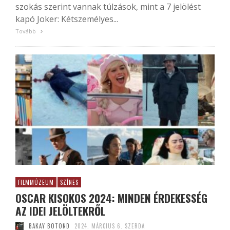
szokás szerint vannak túlzások, mint a 7 jelölést
kapó Joker: Kétszemélyes...
Tovább
FILMMÚZEUM
SZÍNES
OSCAR KISOKOS 2024: MINDEN ÉRDEKESSÉG
AZ IDEI JELÖLTEKRŐL
BAKAY BOTOND
2024. MÁRCIUS 6. SZERDA