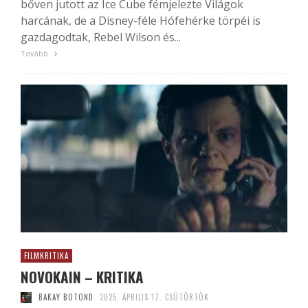
bőven jutott az Ice Cube fémjelezte Világok
harcának, de a Disney-féle Hófehérke törpéi is
gazdagodtak, Rebel Wilson és...
Tovább
FILMKRITIKA
NOVOKAIN – KRITIKA
BAKAY BOTOND
2025. ÁPRILIS 17. CSÜTÖRTÖK