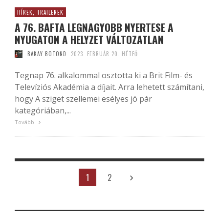
HÍREK, TRAILEREK
A 76. BAFTA LEGNAGYOBB NYERTESE A
NYUGATON A HELYZET VÁLTOZATLAN
BAKAY BOTOND
2023. FEBRUÁR 20. HÉTFŐ
Tegnap 76. alkalommal osztotta ki a Brit Film- és
Televíziós Akadémia a díjait. Arra lehetett számítani,
hogy A sziget szellemei esélyes jó pár
kategóriában,...
Tovább
1
2