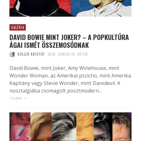
GALÉRIA
DAVID BOWIE MINT JOKER? – A POPKULTÚRA
ÁGAI ISMÉT ÖSSZEMOSÓDNAK
KÖLLER KRISTÓF
2018. JÚNIUS 18. HÉTFŐ
David Bowie, mint Joker, Amy Winehouse, mint
Wonder Woman, az Amerikai pszicho, mint Amerika
Kapitány vagy Stevie Wonder, mint Daredevil. A
nosztalgiába csomagolt posztmodern...
Tovább