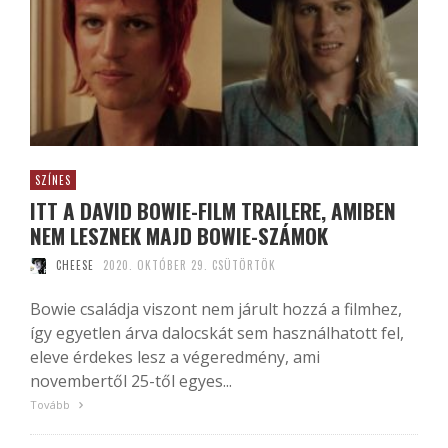
SZÍNES
ITT A DAVID BOWIE-FILM TRAILERE, AMIBEN
NEM LESZNEK MAJD BOWIE-SZÁMOK
CHEESE
2020. OKTÓBER 29. CSÜTÖRTÖK
Bowie családja viszont nem járult hozzá a filmhez,
így egyetlen árva dalocskát sem használhatott fel,
eleve érdekes lesz a végeredmény, ami
novembertől 25-től egyes...
Tovább