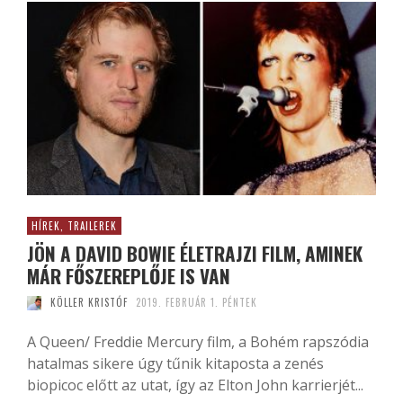
HÍREK, TRAILEREK
JÖN A DAVID BOWIE ÉLETRAJZI FILM, AMINEK
MÁR FŐSZEREPLŐJE IS VAN
KÖLLER KRISTÓF
2019. FEBRUÁR 1. PÉNTEK
A Queen/ Freddie Mercury film, a Bohém rapszódia
hatalmas sikere úgy tűnik kitaposta a zenés
biopicoc előtt az utat, így az Elton John karrierjét...