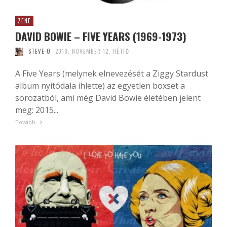
ZENE
DAVID BOWIE – FIVE YEARS (1969-1973)
STEVE-O
2018. NOVEMBER 12. HÉTFŐ
A Five Years (melynek elnevezését a Ziggy Stardust
album nyitódala ihlette) az egyetlen boxset a
sorozatból, ami még David Bowie életében jelent
meg: 2015...
Tovább