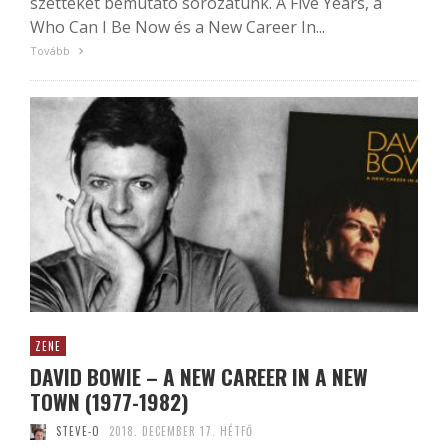
szetteket bemutató sorozatunk. A Five Years, a
Who Can I Be Now és a New Career In...
Tovább
ZENE
DAVID BOWIE – A NEW CAREER IN A NEW
TOWN (1977-1982)
STEVE-O
2018. DECEMBER 17. HÉTFŐ