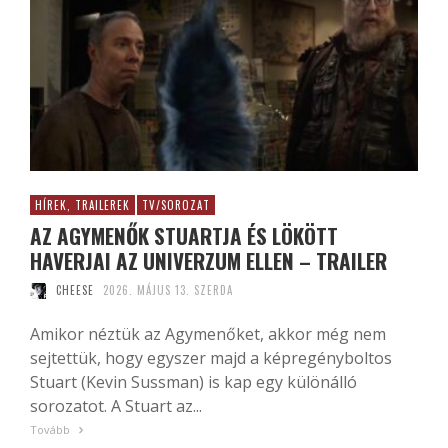
HÍREK, TRAILEREK
TV/SOROZAT
AZ AGYMENŐK STUARTJA ÉS LÖKÖTT
HAVERJAI AZ UNIVERZUM ELLEN – TRAILER
CHEESE
2026. MÁJUS 13. SZERDA
Amikor néztük az Agymenőket, akkor még nem
sejtettük, hogy egyszer majd a képregényboltos
Stuart (Kevin Sussman) is kap egy különálló
sorozatot. A Stuart az...
Tovább