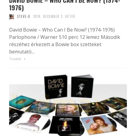
1976)
STEVE-O
2018. DECEMBER 3. HÉTFŐ
David Bowie – Who Can I Be Now? (1974-1976)
Parlophone / Warner 510 perc 12 lemez Második
részéhez érkezett a Bowie box szetteket
bemutató...
Tovább