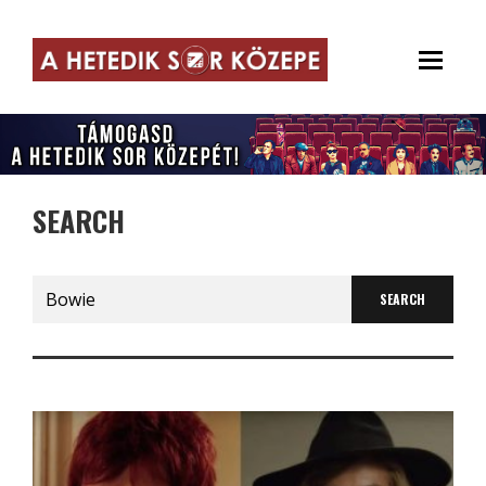
SEARCH
Search
for: