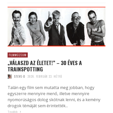
FILMMÚZEUM
„VÁLASZD AZ ÉLETET!” – 30 ÉVES A
TRAINSPOTTING
STEVE-O
2026. FEBRUÁR 23. HÉTFŐ
Talán egy film sem mutatta meg jobban, hogy
egyszerre mennyire menő, illetve mennyire
nyomorúságos dolog skótnak lenni, és a kemény
drogok témáját sem érintették...
Tovább