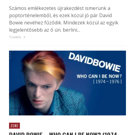
Számos emlékezetes újrakezdést ismerünk a
poptörténelemből, és ezek közül jó pár David
Bowie nevéhez fűződik. Mindezek közül az egyik
legjelentősebb az ő ún. berlini...
Tovább
ZENE
DAVID BOWIE – WHO CAN I BE NOW? (1974-