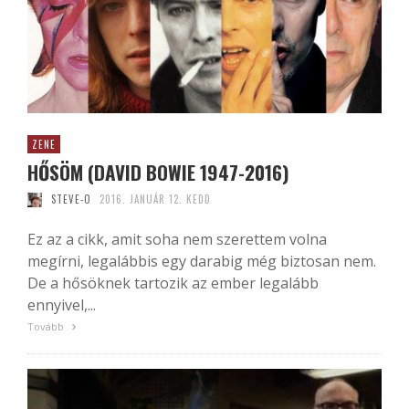
ZENE
HŐSÖM (DAVID BOWIE 1947-2016)
STEVE-O
2016. JANUÁR 12. KEDD
Ez az a cikk, amit soha nem szerettem volna
megírni, legalábbis egy darabig még biztosan nem.
De a hősöknek tartozik az ember legalább
ennyivel,...
Tovább