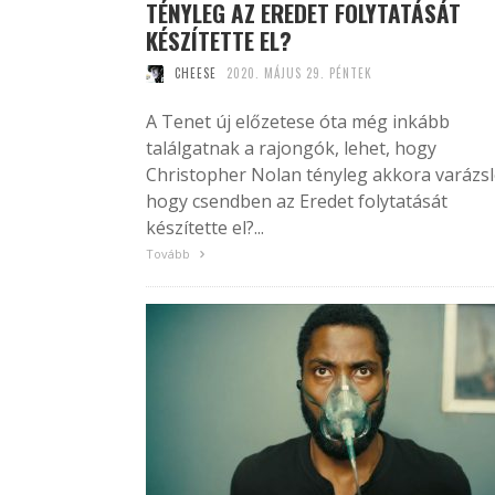
TÉNYLEG AZ EREDET FOLYTATÁSÁT
KÉSZÍTETTE EL?
CHEESE
2020. MÁJUS 29. PÉNTEK
A Tenet új előzetese óta még inkább
találgatnak a rajongók, lehet, hogy
Christopher Nolan tényleg akkora varázsl
hogy csendben az Eredet folytatását
készítette el?...
Tovább