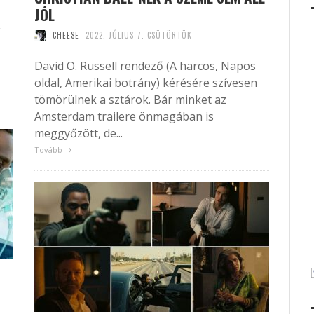
JÓL
k
CHEESE
2022. JÚLIUS 7. CSÜTÖRTÖK
David O. Russell rendező (A harcos, Napos
oldal, Amerikai botrány) kérésére szívesen
tömörülnek a sztárok. Bár minket az
Amsterdam trailere önmagában is
meggyőzött, de...
Tovább