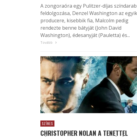
A zongoraóra egy Pulitzer-díjas színdarab
feldolgozása, Denzel Washington az egyi
producere, kisebbik fia, Malcolm pedig
rendezte benne bátyját (John David
Washington), édesanyját (Pauletta) és...
Tovább
SZÍNES
CHRISTOPHER NOLAN A TENETTEL