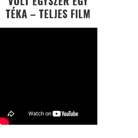
VOLT EGYSZER EGY
TÉKA – TELJES FILM