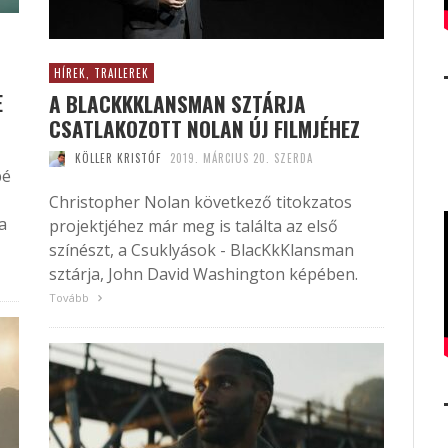
HÍREK, TRAILEREK
E
A BLACKKKLANSMAN SZTÁRJA
CSATLAKOZOTT NOLAN ÚJ FILMJÉHEZ
KÖLLER KRISTÓF
2019. MÁRCIUS 20. SZERDA
bé
Christopher Nolan következő titokzatos
a
projektjéhez már meg is találta az első
színészt, a Csuklyások - BlacKkKlansman
sztárja, John David Washington képében.
Tovább