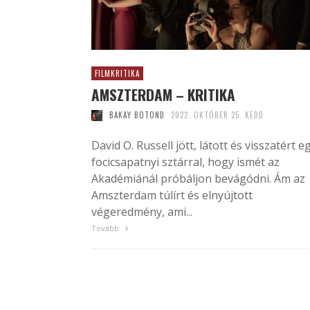
FILMKRITIKA
AMSZTERDAM – KRITIKA
BAKAY BOTOND
2022. OKTÓBER 25. KEDD
David O. Russell jött, látott és visszatért e
focicsapatnyi sztárral, hogy ismét az
Akadémiánál próbáljon bevágódni. Ám az
Amszterdam túlírt és elnyújtott
végeredmény, ami...
Tovább