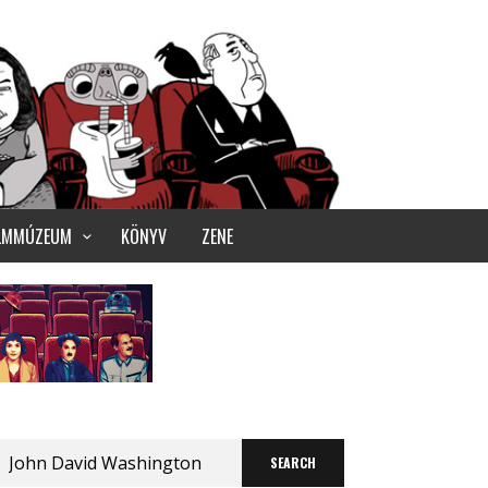
ILMMÚZEUM
KÖNYV
ZENE
Search
for: