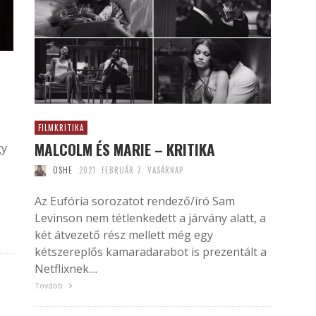
FILMKRITIKA
MALCOLM ÉS MARIE – KRITIKA
gy
OSHE
2021. FEBRUÁR 7. VASÁRNAP
Az Eufória sorozatot rendező/író Sam
Levinson nem tétlenkedett a járvány alatt, a
két átvezető rész mellett még egy
kétszereplős kamaradarabot is prezentált a
Netflixnek....
Tovább