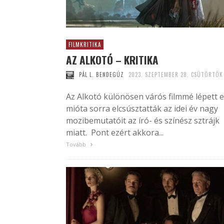
FILMKRITIKA
AZ ALKOTÓ – KRITIKA
PÁL L. BENDEGÚZ
2023. SZEPTEMBER 28. CSÜTÖRTÖK
Az Alkotó különösen várós filmmé lépett e
mióta sorra elcsúsztatták az idei év nagy
mozibemutatóit az író- és színész sztrájk
miatt. Pont ezért akkora...
Tovább