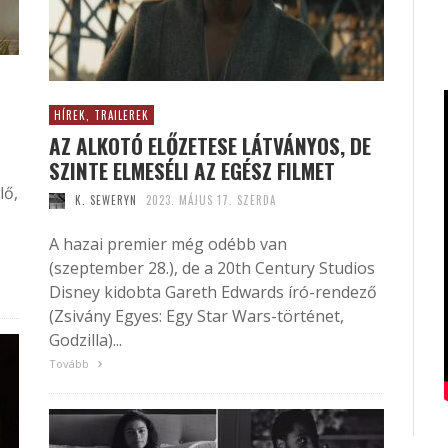
HÍREK, TRAILEREK
AZ ALKOTÓ ELŐZETESE LÁTVÁNYOS, DE
SZINTE ELMESÉLI AZ EGÉSZ FILMET
lő,
K. SEWERYN
2023. MÁJUS 17. SZERDA
A hazai premier még odébb van
(szeptember 28.), de a 20th Century Studios
Disney kidobta Gareth Edwards író-rendező
(Zsivány Egyes: Egy Star Wars-történet,
Godzilla)...
Tovább