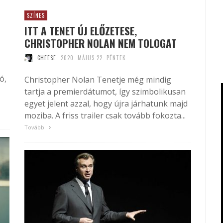
SZÍNES
ITT A TENET ÚJ ELŐZETESE,
CHRISTOPHER NOLAN NEM TOLOGAT
CHEESE
2020. MÁJUS 22. PÉNTEK
ó,
Christopher Nolan Tenetje még mindig
tartja a premierdátumot, így szimbolikusan
egyet jelent azzal, hogy újra járhatunk majd
moziba. A friss trailer csak tovább fokozta...
Tovább