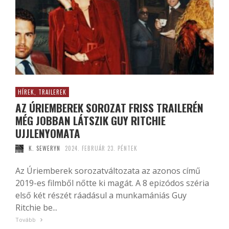
HÍREK, TRAILEREK
AZ ÚRIEMBEREK SOROZAT FRISS TRAILERÉN
MÉG JOBBAN LÁTSZIK GUY RITCHIE
UJJLENYOMATA
K. SEWERYN
2024. FEBRUÁR 23. PÉNTEK
Az Úriemberek sorozatváltozata az azonos című
2019-es filmből nőtte ki magát. A 8 epizódos széria
első két részét ráadásul a munkamániás Guy
Ritchie be...
Tovább