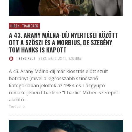
HÍREK, TRAILEREK
A 43. ARANY MÁLNA-DÍJ NYERTESEI KÖZÖTT
OTT A SZÖSZI ÉS A MORBIUS, DE SZEGÉNY
TOM HANKS IS KAPOTT
HETEDIKSOR
2023. MÁRCIUS 11. SZOMBAT
A 43. Arany Málna-díj már kiosztás előtt szült
botrányt (mivel a legrosszabb színésznő
kategóriában jelölték az 1984-es Tűzgyújtó
remake-jében Charlene "Charlie" McGee szerepét
alakító...
Tovább