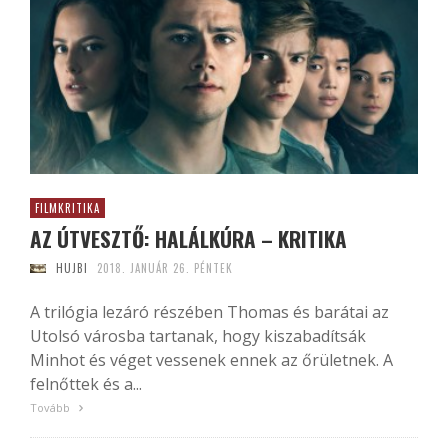
FILMKRITIKA
AZ ÚTVESZTŐ: HALÁLKÚRA – KRITIKA
HUJBI
2018. JANUÁR 26. PÉNTEK
A trilógia lezáró részében Thomas és barátai az
Utolsó városba tartanak, hogy kiszabadítsák
Minhot és véget vessenek ennek az őrületnek. A
felnőttek és a...
Tovább