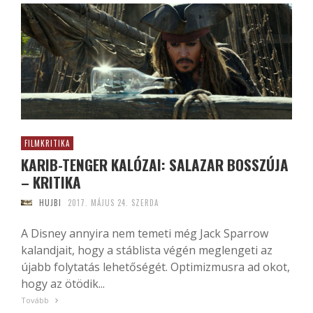
FILMKRITIKA
KARIB-TENGER KALÓZAI: SALAZAR BOSSZÚJA
– KRITIKA
HUJBI
2017. MÁJUS 24. SZERDA
A Disney annyira nem temeti még Jack Sparrow
kalandjait, hogy a stáblista végén meglengeti az
újabb folytatás lehetőségét. Optimizmusra ad okot,
hogy az ötödik...
Tovább