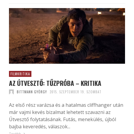
FILMKRITIKA
AZ ÚTVESZTŐ: TŰZPRÓBA – KRITIKA
BITTMANN GYÖRGY
2015. SZEPTEMBER 19. SZOMBAT
Az első rész varázsa és a hatalmas cliffhanger után
már vajmi kevés bizalmat lehetett szavazni az
Útvesztő folytatásának. Futás, menekülés, újból
bajba keveredés, válaszok...
Tovább