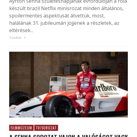
Ayrton Senna születésnapjának évfordulóján a róla
készült brazil Netflix minisrozat minden általános,
spoilermentes aspektusát átvettük, most,
halálának 31. jubileumán jöjjenek a részletek, az
eltérések...
Tovább
FILMMÚZEUM
TV/SOROZAT