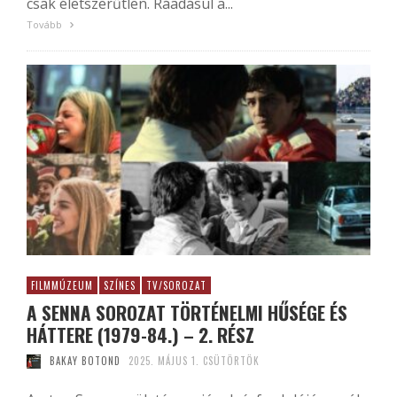
csak életszerűtlen. Ráadásul a...
Tovább
FILMMÚZEUM
SZÍNES
TV/SOROZAT
A SENNA SOROZAT TÖRTÉNELMI HŰSÉGE ÉS
HÁTTERE (1979-84.) – 2. RÉSZ
BAKAY BOTOND
2025. MÁJUS 1. CSÜTÖRTÖK