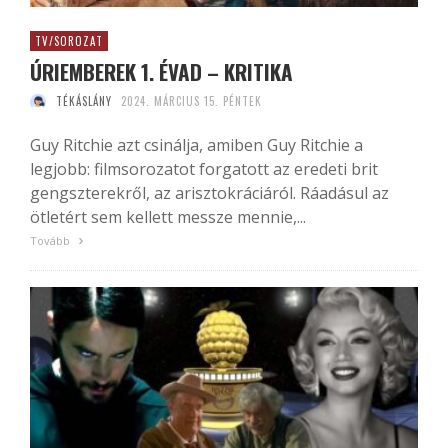
TV/SOROZAT
ÚRIEMBEREK 1. ÉVAD – KRITIKA
TÉKÁSLÁNY
2024. MÁRCIUS 15. PÉNTEK
Guy Ritchie azt csinálja, amiben Guy Ritchie a
legjobb: filmsorozatot forgatott az eredeti brit
gengszterekről, az arisztokráciáról. Ráadásul az
ötletért sem kellett messze mennie,...
Tovább