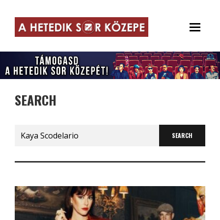
SEARCH
Search
for: