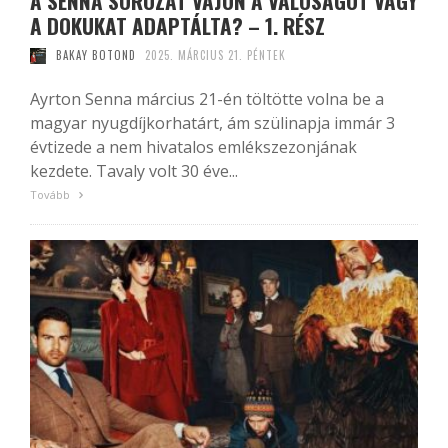
A SENNA SOROZAT VAJON A VALÓSÁGOT VAGY
A DOKUKAT ADAPTÁLTA? – 1. RÉSZ
BAKAY BOTOND
2025. MÁRCIUS 21. PÉNTEK
Ayrton Senna március 21-én töltötte volna be a
magyar nyugdíjkorhatárt, ám szülinapja immár 3
évtizede a nem hivatalos emlékszezonjának
kezdete. Tavaly volt 30 éve...
Tovább