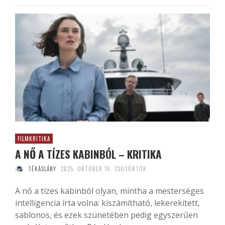
FILMKRITIKA
A NŐ A TÍZES KABINBÓL – KRITIKA
TÉKÁSLÁNY
2025. OKTÓBER 16. CSÜTÖRTÖK
A nő a tízes kabinból olyan, mintha a mesterséges
intelligencia írta volna: kiszámítható, lekerekített,
sablonos, és ezek szünetében pedig egyszerűen