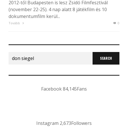
2012-től Budapesten is lesz Zsidó Filmfesztivál
(november 22-25). 4 nap alatt 8 játékfilm és 10
dokumentumfilm kerül...
Tovább
0
Search
for:
Facebook
84,145
Fans
Instagram
2,673
Followers