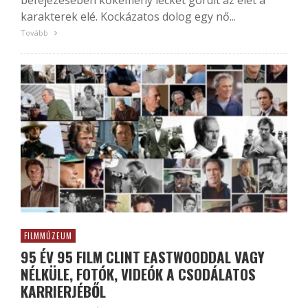
befejezésében kőkemény leckét gördít az élet a
karakterek elé. Kockázatos dolog egy nő...
Tovább
FILMMÚZEUM
95 ÉV 95 FILM CLINT EASTWOODDAL VAGY
NÉLKÜLE, FOTÓK, VIDEÓK A CSODÁLATOS
KARRIERJÉBŐL