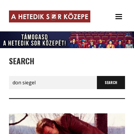
SEARCH
Search
for: