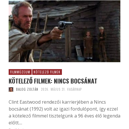
FILMMÚZEUM
KÖTELEZŐ FILMEK
KÖTELEZŐ FILMEK: NINCS BOCSÁNAT
BALOG ZOLTÁN
2026. MÁJUS 31. VASÁRNAP
Clint Eastwood rendezői karrierjében a Nincs
bocsánat (1992) volt az igazi fordulópont, így ezzel
a kötelező filmmel tisztelgünk a 96 éves élő legenda
előtt....