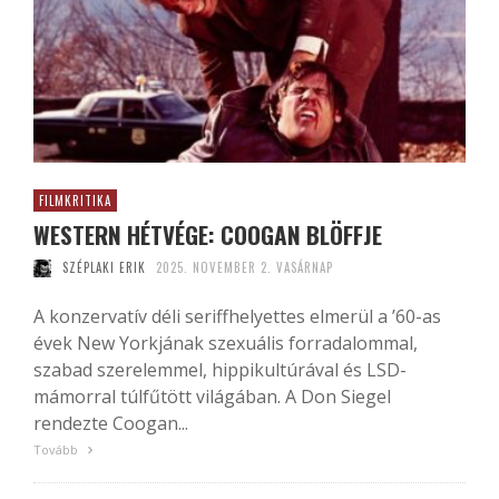
FILMKRITIKA
WESTERN HÉTVÉGE: COOGAN BLÖFFJE
SZÉPLAKI ERIK
2025. NOVEMBER 2. VASÁRNAP
A konzervatív déli seriffhelyettes elmerül a ’60-as
évek New Yorkjának szexuális forradalommal,
szabad szerelemmel, hippikultúrával és LSD-
mámorral túlfűtött világában. A Don Siegel
rendezte Coogan...
Tovább