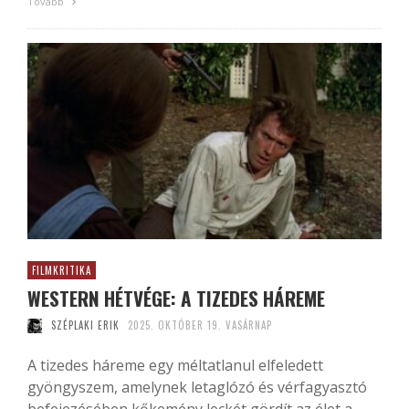
Tovább
FILMKRITIKA
WESTERN HÉTVÉGE: A TIZEDES HÁREME
SZÉPLAKI ERIK
2025. OKTÓBER 19. VASÁRNAP
A tizedes háreme egy méltatlanul elfeledett
gyöngyszem, amelynek letaglózó és vérfagyasztó