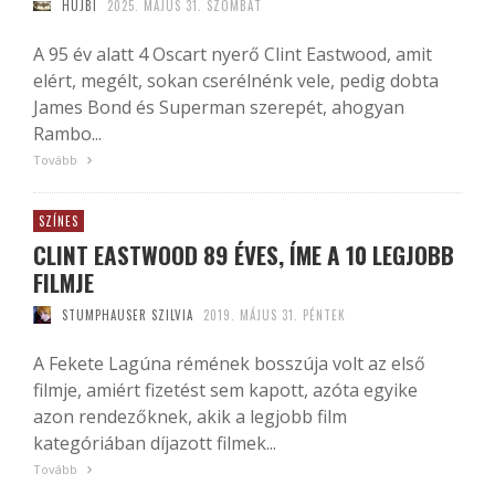
HUJBI
2025. MÁJUS 31. SZOMBAT
A 95 év alatt 4 Oscart nyerő Clint Eastwood, amit
elért, megélt, sokan cserélnénk vele, pedig dobta
James Bond és Superman szerepét, ahogyan
Rambo...
Tovább
SZÍNES
CLINT EASTWOOD 89 ÉVES, ÍME A 10 LEGJOBB
FILMJE
STUMPHAUSER SZILVIA
2019. MÁJUS 31. PÉNTEK
A Fekete Lagúna rémének bosszúja volt az első
filmje, amiért fizetést sem kapott, azóta egyike
azon rendezőknek, akik a legjobb film
kategóriában díjazott filmek...
Tovább