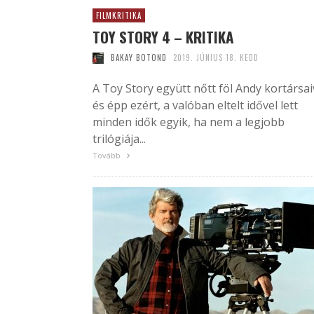
FILMKRITIKA
TOY STORY 4 – KRITIKA
BAKAY BOTOND
2019. JÚNIUS 18. KEDD
A Toy Story együtt nőtt föl Andy kortársai
és épp ezért, a valóban eltelt idővel lett
minden idők egyik, ha nem a legjobb
trilógiája...
Tovább