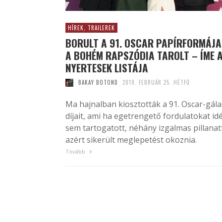
HÍREK, TRAILEREK
BORULT A 91. OSCAR PAPÍRFORMÁJA
A BOHÉM RAPSZÓDIA TAROLT – ÍME 
NYERTESEK LISTÁJA
BAKAY BOTOND
2019. FEBRUÁR 25. HÉTFŐ
Ma hajnalban kiosztották a 91. Oscar-gála
díjait, ami ha egetrengető fordulatokat id
sem tartogatott, néhány izgalmas pillanat
azért sikerült meglepetést okoznia.
Tovább