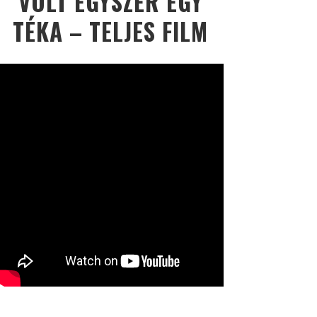
VOLT EGYSZER EGY
TÉKA – TELJES FILM