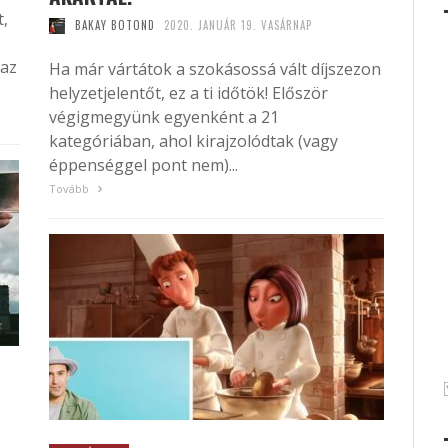
t,
BAKAY BOTOND
2020. JANUÁR 19. VASÁRNAP
 az
Ha már vártátok a szokásossá vált díjszezon
helyzetjelentőt, ez a ti időtök! Először
végigmegyünk egyenként a 21
kategóriában, ahol kirajzolódtak (vagy
éppenséggel pont nem)...
Tovább