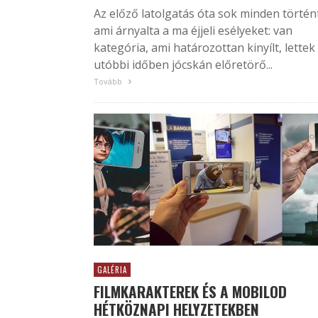
Az előző latolgatás óta sok minden történ
ami árnyalta a ma éjjeli esélyeket: van
kategória, ami határozottan kinyílt, lettek
utóbbi időben jócskán előretörő...
Tovább
GALÉRIA
FILMKARAKTEREK ÉS A MOBILOD
HÉTKÖZNAPI HELYZETEKBEN