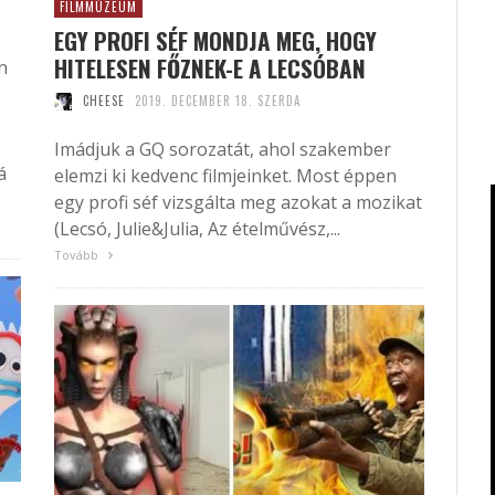
FILMMÚZEUM
EGY PROFI SÉF MONDJA MEG, HOGY
HITELESEN FŐZNEK-E A LECSÓBAN
n
CHEESE
2019. DECEMBER 18. SZERDA
Imádjuk a GQ sorozatát, ahol szakember
á
elemzi ki kedvenc filmjeinket. Most éppen
egy profi séf vizsgálta meg azokat a mozikat
(Lecsó, Julie&Julia, Az ételművész,...
Tovább