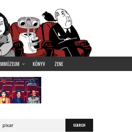
ILMMÚZEUM
KÖNYV
ZENE
Search
for: