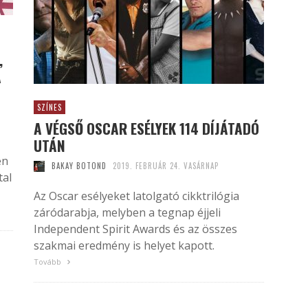
,
A
SZÍNES
A VÉGSŐ OSCAR ESÉLYEK 114 DÍJÁTADÓ
UTÁN
én
BAKAY BOTOND
2019. FEBRUÁR 24. VASÁRNAP
tal
Az Oscar esélyeket latolgató cikktrilógia
záródarabja, melyben a tegnap éjjeli
Independent Spirit Awards és az összes
szakmai eredmény is helyet kapott.
Tovább