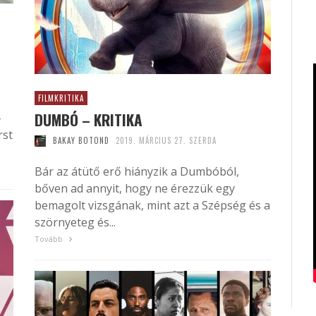
FILMKRITIKA
DUMBÓ – KRITIKA
-
rst
BAKAY BOTOND
2019. MÁRCIUS 27. SZERDA
Bár az átütő erő hiányzik a Dumbóból,
bőven ad annyit, hogy ne érezzük egy
bemagolt vizsgának, mint azt a Szépség és a
szörnyeteg és...
Tovább