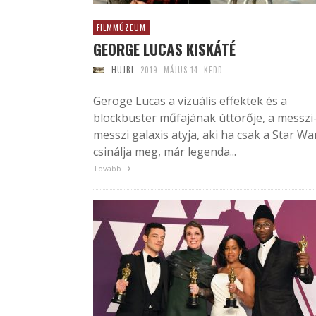
FILMMÚZEUM
GEORGE LUCAS KISKÁTÉ
HUJBI
2019. MÁJUS 14. KEDD
Geroge Lucas a vizuális effektek és a
blockbuster műfajának úttörője, a messzi
messzi galaxis atyja, aki ha csak a Star Wa
csinálja meg, már legenda...
Tovább