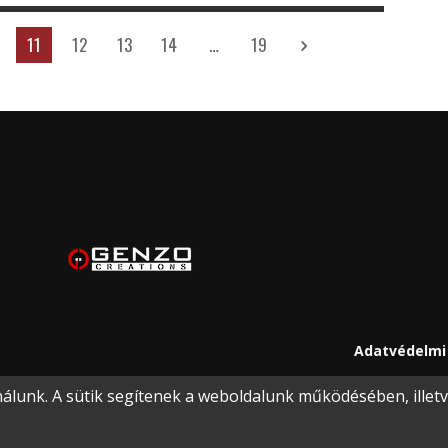
11
12
13
14
…
19
Adatvédelmi 
lunk. A sütik segítenek a weboldalunk működésében, illetve 