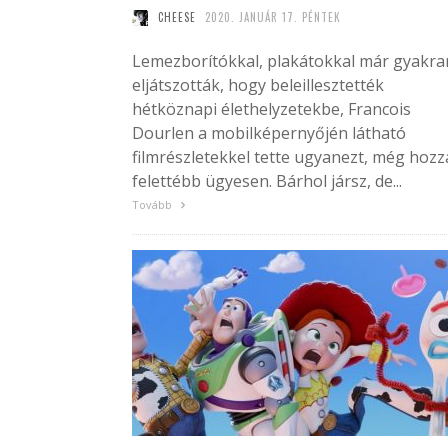
CHEESE
2020. JANUÁR 17. PÉNTEK
Lemezborítókkal, plakátokkal már gyakra
eljátszották, hogy beleillesztették
hétköznapi élethelyzetekbe, Francois
Dourlen a mobilképernyőjén látható
filmrészletekkel tette ugyanezt, még hozz
felettébb ügyesen. Bárhol jársz, de...
Tovább