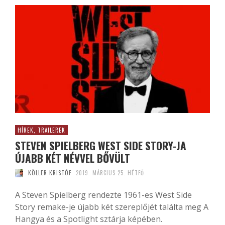
HÍREK, TRAILEREK
STEVEN SPIELBERG WEST SIDE STORY-JA
ÚJABB KÉT NÉVVEL BŐVÜLT
KÖLLER KRISTÓF
2019. MÁRCIUS 25. HÉTFŐ
A Steven Spielberg rendezte 1961-es West Side
Story remake-je újabb két szereplőjét találta meg A
Hangya és a Spotlight sztárja képében.