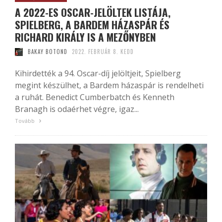
A 2022-ES OSCAR-JELÖLTEK LISTÁJA,
SPIELBERG, A BARDEM HÁZASPÁR ÉS
RICHARD KIRÁLY IS A MEZŐNYBEN
BAKAY BOTOND
2022. FEBRUÁR 8. KEDD
Kihirdették a 94. Oscar-díj jelöltjeit, Spielberg
megint készülhet, a Bardem házaspár is rendelheti
a ruhát. Benedict Cumberbatch és Kenneth
Branagh is odaérhet végre, igaz...
Tovább