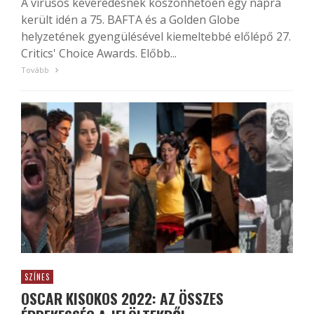
A vírusos keveredésnek köszönhetően egy napra
került idén a 75. BAFTA és a Golden Globe
helyzetének gyengülésével kiemeltebbé előlépő 27.
Critics' Choice Awards. Előbb...
Tovább
SZÍNES
OSCAR KISOKOS 2022: AZ ÖSSZES