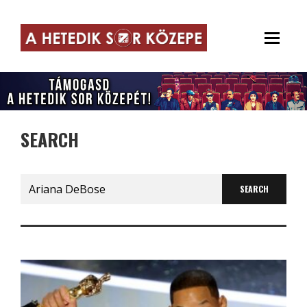
SEARCH
Search
for: