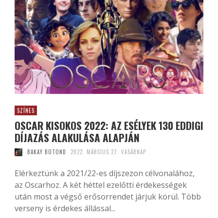
SZÍNES
OSCAR KISOKOS 2022: AZ ESÉLYEK 130 EDDIGI
DÍJAZÁS ALAKULÁSA ALAPJÁN
BAKAY BOTOND
2022. MÁRCIUS 27. VASÁRNAP
Elérkeztünk a 2021/22-es díjszezon célvonalához,
az Oscarhoz. A két héttel ezelőtti érdekességek
után most a végső erősorrendet járjuk körül. Több
verseny is érdekes állással...