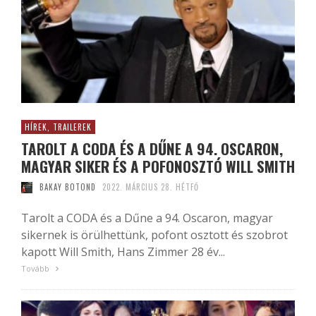
HÍREK, TRAILEREK
TAROLT A CODA ÉS A DŰNE A 94. OSCARON,
MAGYAR SIKER ÉS A POFONOSZTÓ WILL SMITH
BAKAY BOTOND
2022. MÁRCIUS 28. HÉTFŐ
Tarolt a CODA és a Dűne a 94. Oscaron, magyar
sikernek is örülhettünk, pofont osztott és szobrot
kapott Will Smith, Hans Zimmer 28 év...
Tovább