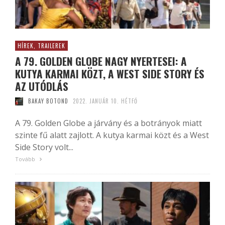
HÍREK, TRAILEREK
A 79. GOLDEN GLOBE NAGY NYERTESEI: A
KUTYA KARMAI KÖZT, A WEST SIDE STORY ÉS
AZ UTÓDLÁS
BAKAY BOTOND
2022. JANUÁR 10. HÉTFŐ
A 79. Golden Globe a járvány és a botrányok miatt
szinte fű alatt zajlott. A kutya karmai közt és a West
Side Story volt...
Tovább