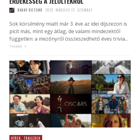
ÉRDEKESSÉG A JELÖLTEKRŐL
BAKAY BOTOND
2022. MÁRCIUS 12. SZOMBAT
Sok körülmény miatt már 3. éve az idei díjszezon is
picit más, mint egy átlag, de valami mindezektől
független: a mezőnyről összeszedhető éves trivia...
Tovább
HÍREK, TRAILEREK