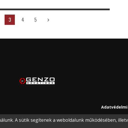
3
4
5
Adatvédelmi 
lunk. A sütik segítenek a weboldalunk működésében, illetve 