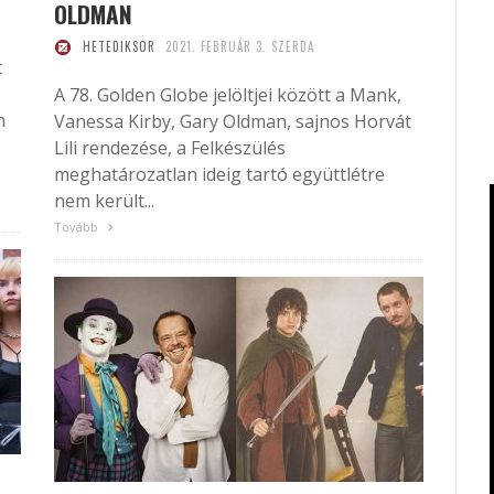
OLDMAN
HETEDIKSOR
2021. FEBRUÁR 3. SZERDA
t
A 78. Golden Globe jelöltjei között a Mank,
n
Vanessa Kirby, Gary Oldman, sajnos Horvát
Lili rendezése, a Felkészülés
meghatározatlan ideig tartó együttlétre
nem került...
Tovább