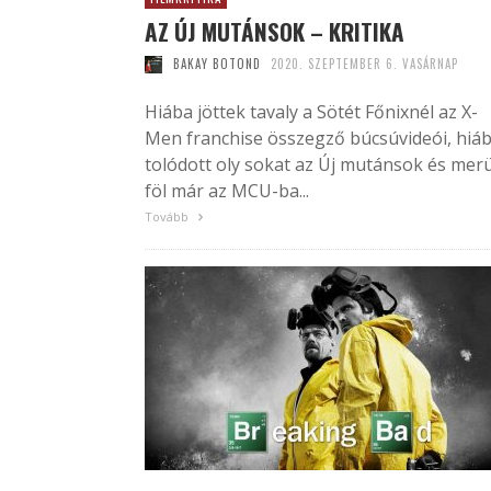
AZ ÚJ MUTÁNSOK – KRITIKA
BAKAY BOTOND
2020. SZEPTEMBER 6. VASÁRNAP
Hiába jöttek tavaly a Sötét Főnixnél az X-
Men franchise összegző búcsúvideói, hiá
tolódott oly sokat az Új mutánsok és merü
föl már az MCU-ba...
Tovább