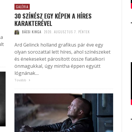
GALÉRIA
30 SZÍNÉSZ EGY KÉPEN A HÍRES
KARAKTERÉVEL
BÁCSI KINGA
2020. AUGUSZTUS 7. PÉNTEK
ba
lt
Ard Gelinck holland grafikus pár éve egy
olyan sorozattal lett híres, ahol színészeket
és énekeseket párosított össze fiatalkori
önmagukkal, úgy mintha éppen együtt
lógnának....
Tovább