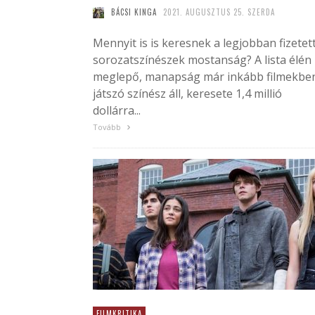
BÁCSI KINGA
2021. AUGUSZTUS 25. SZERDA
Mennyit is is keresnek a legjobban fizetet
sorozatszínészek mostanság? A lista élén
meglepő, manapság már inkább filmekbe
játszó színész áll, keresete 1,4 millió
dollárra...
Tovább
FILMKRITIKA