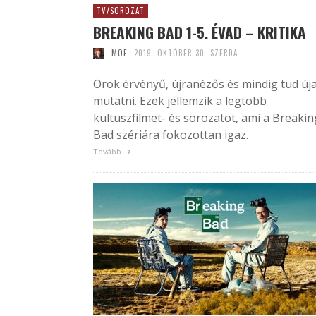
TV/SOROZAT
BREAKING BAD 1-5. ÉVAD – KRITIKA
MOE
2019. OKTÓBER 30. SZERDA
Örök érvényű, újranézős és mindig tud új
mutatni. Ezek jellemzik a legtöbb
kultuszfilmet- és sorozatot, ami a Breakin
Bad szériára fokozottan igaz.
Tovább