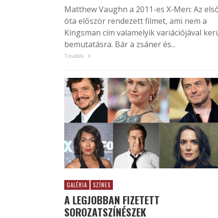
Matthew Vaughn a 2011-es X-Men: Az els
óta először rendezett filmet, ami nem a
Kingsman cím valamelyik variációjával ker
bemutatásra. Bár a zsáner és...
Tovább
GALÉRIA
SZÍNES
A LEGJOBBAN FIZETETT
SOROZATSZÍNÉSZEK