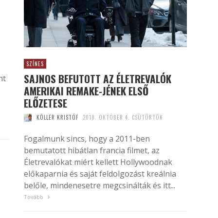
SZÍNES
SAJNOS BEFUTOTT AZ ÉLETREVALÓK
nt
AMERIKAI REMAKE-JÉNEK ELSŐ
ELŐZETESE
KÖLLER KRISTÓF
2018. OKTÓBER 4. CSÜTÖRTÖK
Fogalmunk sincs, hogy a 2011-ben
bemutatott hibátlan francia filmet, az
Életrevalókat miért kellett Hollywoodnak
előkaparnia és saját feldolgozást kreálnia
belőle, mindenesetre megcsinálták és itt...
Tovább