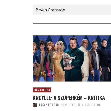
Search
for:
FILMKRITIKA
ARGYLLE: A SZUPERKÉM – KRITIKA
BAKAY BOTOND
2024. FEBRUÁR 1. CSÜTÖRTÖK