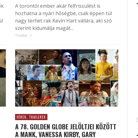
ők
A torontói ember akár felfrissülést is
hozhatna a nyári hőségbe, csak éppen túl
ül
nagy terhet rak Kevin Hart vállára, aki szó
szerint kidumálja magát...
Tovább
HÍREK, TRAILEREK
A 78. GOLDEN GLOBE JELÖLTJEI KÖZÖTT
A MANK, VANESSA KIRBY, GARY