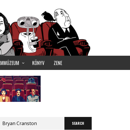
ILMMÚZEUM
KÖNYV
ZENE
Search
for: