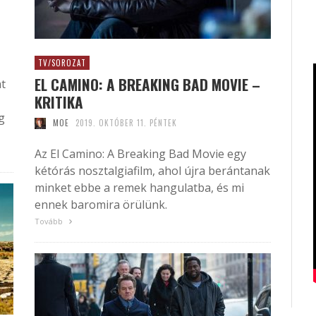
TV/SOROZAT
EL CAMINO: A BREAKING BAD MOVIE –
at
KRITIKA
g
MOE
2019. OKTÓBER 11. PÉNTEK
Az El Camino: A Breaking Bad Movie egy
kétórás nosztalgiafilm, ahol újra berántanak
minket ebbe a remek hangulatba, és mi
ennek baromira örülünk.
Tovább