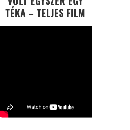
VOLT EGYSZER EGY
TÉKA – TELJES FILM