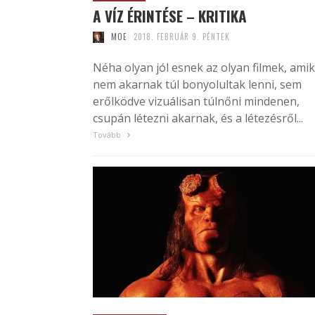
A VÍZ ÉRINTÉSE – KRITIKA
MOE
2018. FEBRUÁR 9. PÉNTEK
Néha olyan jól esnek az olyan filmek, amik
nem akarnak túl bonyolultak lenni, sem
erőlködve vizuálisan túlnőni mindenen,
csupán létezni akarnak, és a létezésről...
Tovább