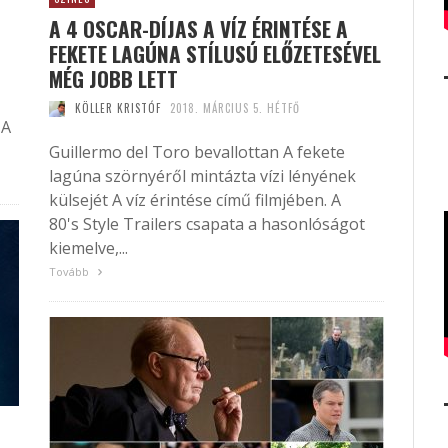
A 4 OSCAR-DÍJAS A VÍZ ÉRINTÉSE A
FEKETE LAGÚNA STÍLUSÚ ELŐZETESÉVEL
MÉG JOBB LETT
KÖLLER KRISTÓF
2018. MÁRCIUS 5. HÉTFŐ
 A
Guillermo del Toro bevallottan A fekete
lagúna szörnyéről mintázta vízi lényének
külsejét A víz érintése című filmjében. A
80's Style Trailers csapata a hasonlóságot
kiemelve,...
Tovább