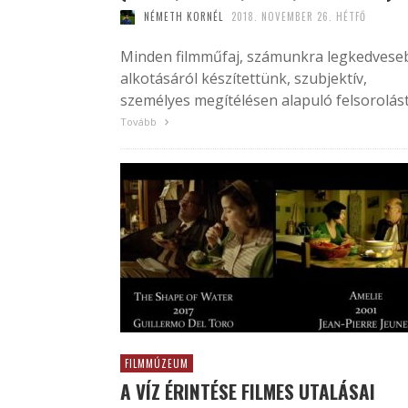
NÉMETH KORNÉL
2018. NOVEMBER 26. HÉTFŐ
Minden filmműfaj, számunkra legkedvese
alkotásáról készítettünk, szubjektív,
személyes megítélésen alapuló felsorolást
Tovább
FILMMÚZEUM
A VÍZ ÉRINTÉSE FILMES UTALÁSAI