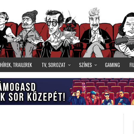
HÍREK, TRAILEREK
TV, SOROZAT
SZÍNES
GAMING
F