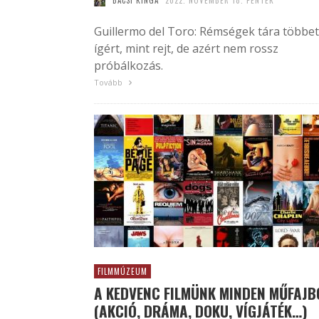
BÁCSI KINGA
2022. NOVEMBER 18. PÉNTEK
Guillermo del Toro: Rémségek tára többet
ígért, mint rejt, de azért nem rossz
próbálkozás.
Tovább
FILMMÚZEUM
A KEDVENC FILMÜNK MINDEN MŰFAJB
(AKCIÓ, DRÁMA, DOKU, VÍGJÁTÉK…)