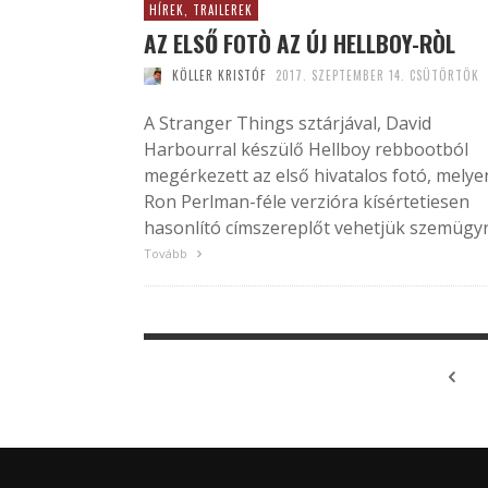
HÍREK, TRAILEREK
AZ ELSŐ FOTÒ AZ ÚJ HELLBOY-RÒL
KÖLLER KRISTÓF
2017. SZEPTEMBER 14. CSÜTÖRTÖK
A Stranger Things sztárjával, David
Harbourral készülő Hellboy rebbootból
megérkezett az első hivatalos fotó, melye
Ron Perlman-féle verzióra kísértetiesen
hasonlító címszereplőt vehetjük szemügyr
Tovább