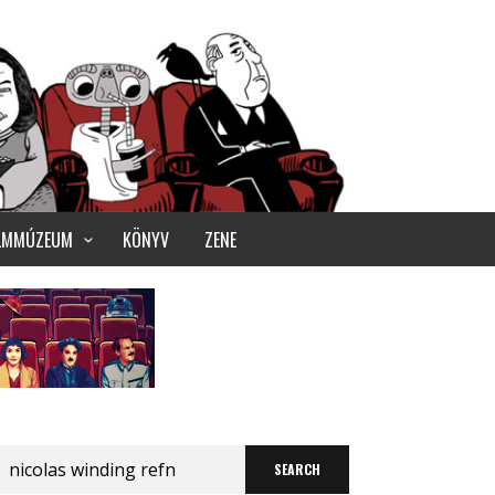
ILMMÚZEUM
KÖNYV
ZENE
Search
for: