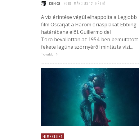
CHEESE
2018. MÁRCIUS 12. HÉTFŐ
A víz érintése végül elhappolta a Legjobb
film Oscarját a Három óriásplakát Ebbing
határábana elől. Guillermo del
Toro bevallottan az 1954-ben bemutatott
fekete lagúna szörnyéről mintázta vízi...
Tovább
FILMKRITIKA