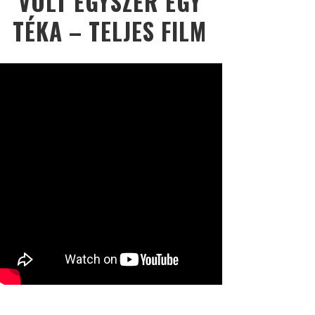
VOLT EGYSZER EGY
TÉKA – TELJES FILM