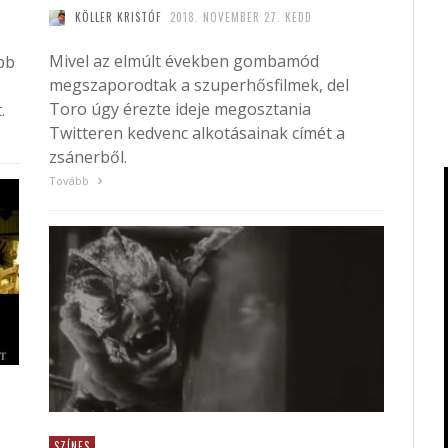
KÖLLER KRISTÓF
2018. NOVEMBER 27. KEDD
Mivel az elmúlt években gombamód
bb
megszaporodtak a szuperhősfilmek, del
Toro úgy érezte ideje megosztania
.
Twitteren kedvenc alkotásainak címét a
zsánerből.
Tovább
SZÍNES