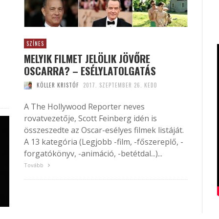
SZÍNES
MELYIK FILMET JELÖLIK JÖVŐRE
OSCARRA? – ESÉLYLATOLGATÁS
KÖLLER KRISTÓF
2017. SZEPTEMBER 26. KEDD
A The Hollywood Reporter neves
rovatvezetője, Scott Feinberg idén is
összeszedte az Oscar-esélyes filmek listáját.
A 13 kategória (Legjobb -film, -főszereplő, -
forgatókönyv, -animáció, -betétdal...)...
Tovább