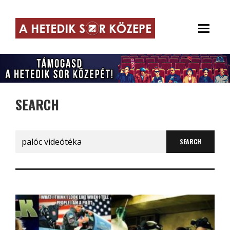
SEARCH
Search
for: