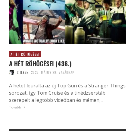
A HÉT RÖHÖGÉSEI
A HÉT RÖHÖGÉSEI (436.)
CHEESE
2022. MÁJUS 29. VASÁRNAP
A hetet leuralta az új Top Gun és a Stranger Things
sorozat, így Tom Cruise és a tinédzserstáb
szerepelt a legtöbb videóban és mémen,...
Tovább