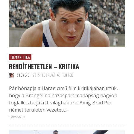
FILMKRITIKA
RENDÍTHETETLEN – KRITIKA
STEVE-O
2015. FEBRUÁR 6. PÉNTEK
Pár hónapja a Harag című film kritikájában írtuk,
hogy a Brangelina házaspárt manapság nagyon
foglalkoztatja a II. világháború. Amíg Brad Pitt
német területen vezetett...
Tovább