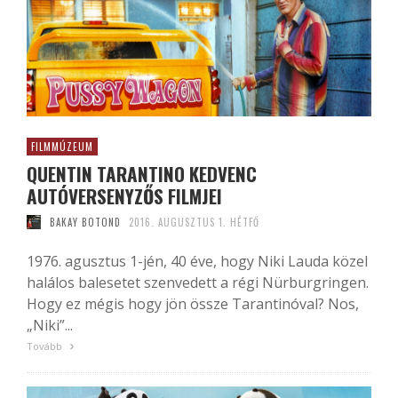
FILMMÚZEUM
QUENTIN TARANTINO KEDVENC
AUTÓVERSENYZŐS FILMJEI
BAKAY BOTOND
2016. AUGUSZTUS 1. HÉTFŐ
1976. agusztus 1-jén, 40 éve, hogy Niki Lauda közel
halálos balesetet szenvedett a régi Nürburgringen.
Hogy ez mégis hogy jön össze Tarantinóval? Nos,
„Niki”...
Tovább