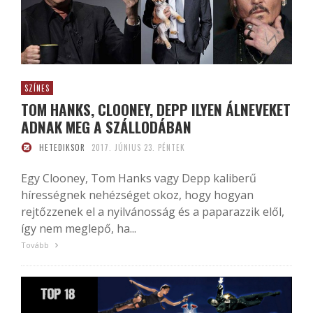
SZÍNES
TOM HANKS, CLOONEY, DEPP ILYEN ÁLNEVEKET
ADNAK MEG A SZÁLLODÁBAN
HETEDIKSOR
2017. JÚNIUS 23. PÉNTEK
Egy Clooney, Tom Hanks vagy Depp kaliberű
hírességnek nehézséget okoz, hogy hogyan
rejtőzzenek el a nyilvánosság és a paparazzik elől,
így nem meglepő, ha...
Tovább