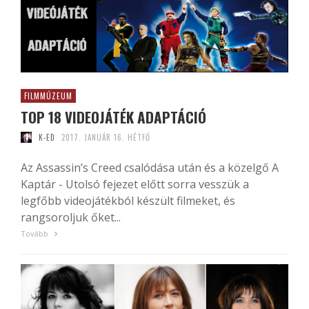
FILMMÚZEUM
TOP 18 VIDEOJÁTÉK ADAPTÁCIÓ
K-ED
2017. JANUÁR 16. HÉTFŐ
Az Assassin’s Creed csalódása után és a közelgő A
Kaptár - Utolsó fejezet előtt sorra vesszük a
legfőbb videojátékból készült filmeket, és
rangsoroljuk őket...
Tovább