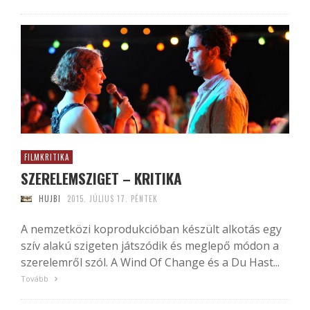
FILMKRITIKA
SZERELEMSZIGET – KRITIKA
HUJBI
2015. JÚLIUS 17. PÉNTEK
A nemzetközi koprodukcióban készült alkotás egy
szív alakú szigeten játszódik és meglepő módon a
szerelemről szól. A Wind Of Change és a Du Hast...
Tovább