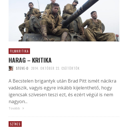
FILMKRITIKA
HARAG – KRITIKA
STEVE-O
2014. OKTÓBER 23. CSÜTÖRTÖK
A Becstelen brigantyk után Brad Pitt ismét nácikra
vadászik, vagyis egyre inkább kijelenthető, hogy
igencsak szívesen teszi ezt, és ezért végül is nem
nagyon...
Tovább
SZÍNES