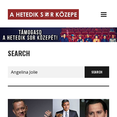
SEARCH
Search
for: