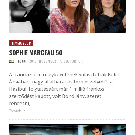
FILMMÚZEUM
SOPHIE MARCEAU 50
HUJBI
2016. NOVEMBER 17. CSÜTÖRTÖK
A francia sárm nagykövetének választották Kelet-
Ázsiában, nagy állatbarát és természetvédő, a
Házibuli folytatásáért már 1 millió frankos
szerződést kapott, volt Bond lány, szeret
rendezni,...
Tovább