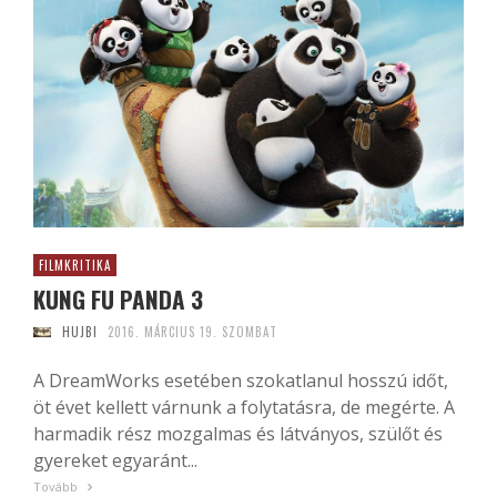
FILMKRITIKA
KUNG FU PANDA 3
HUJBI
2016. MÁRCIUS 19. SZOMBAT
A DreamWorks esetében szokatlanul hosszú időt,
öt évet kellett várnunk a folytatásra, de megérte. A
harmadik rész mozgalmas és látványos, szülőt és
gyereket egyaránt...
Tovább