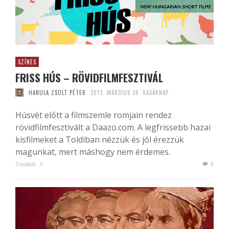
SZÍNES
FRISS HÚS – RÖVIDFILMFESZTIVÁL
HANULA ZSOLT PÉTER
2013. MÁRCIUS 24. VASÁRNAP
Húsvét előtt a filmszemle romjain rendez
rövidfilmfesztivált a Daazo.com. A legfrissebb hazai
kisfilmeket a Toldiban nézzük és jól érezzük
magunkat, mert máshogy nem érdemes.
Tovább
0