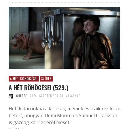
A HÉT RÖHÖGÉSEI
SZÍNES
A HÉT RÖHÖGÉSEI (529.)
CHEESE
2024. SZEPTEMBER 29. VASÁRNAP
Heti leltárunkba a kritikák, mémek és trailerek közé
befért, ahogyan Demi Moore és Samuel L. Jackson
is gazdag karrierjéről mesél.