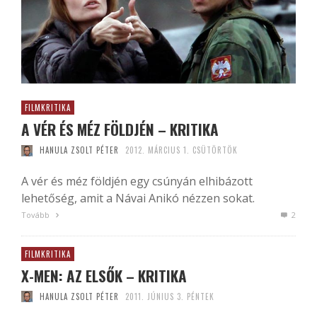
FILMKRITIKA
A VÉR ÉS MÉZ FÖLDJÉN – KRITIKA
HANULA ZSOLT PÉTER
2012. MÁRCIUS 1. CSÜTÖRTÖK
A vér és méz földjén egy csúnyán elhibázott
lehetőség, amit a Návai Anikó nézzen sokat.
Tovább
2
FILMKRITIKA
X-MEN: AZ ELSŐK – KRITIKA
HANULA ZSOLT PÉTER
2011. JÚNIUS 3. PÉNTEK