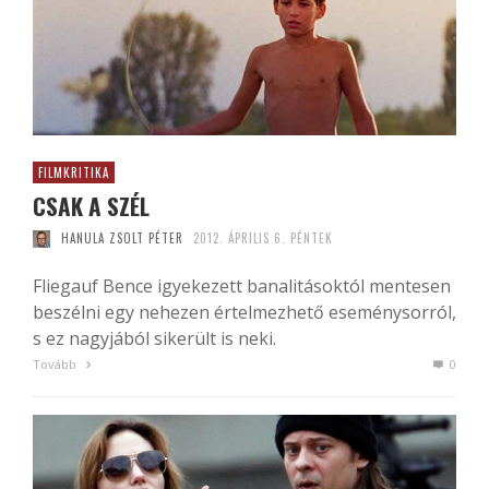
FILMKRITIKA
CSAK A SZÉL
HANULA ZSOLT PÉTER
2012. ÁPRILIS 6. PÉNTEK
Fliegauf Bence igyekezett banalitásoktól mentesen
beszélni egy nehezen értelmezhető eseménysorról,
s ez nagyjából sikerült is neki.
Tovább
0