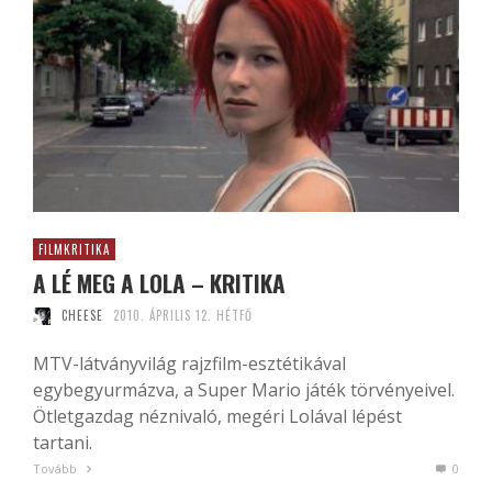
FILMKRITIKA
A LÉ MEG A LOLA – KRITIKA
CHEESE
2010. ÁPRILIS 12. HÉTFŐ
MTV-látványvilág rajzfilm-esztétikával
egybegyurmázva, a Super Mario játék törvényeivel.
Ötletgazdag néznivaló, megéri Lolával lépést
tartani.
Tovább
0