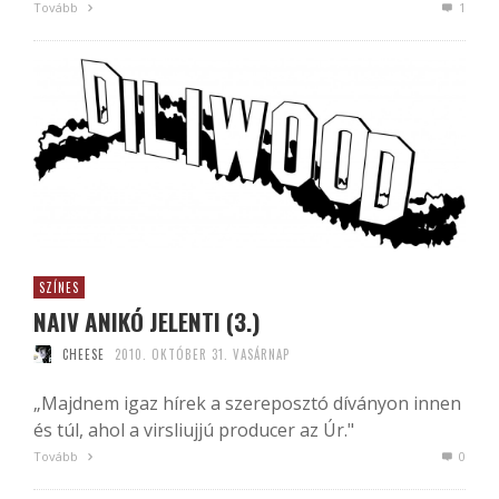
Tovább
1
SZÍNES
NAIV ANIKÓ JELENTI (3.)
CHEESE
2010. OKTÓBER 31. VASÁRNAP
„Majdnem igaz hírek a szereposztó díványon innen
és túl, ahol a virsliujjú producer az Úr."
Tovább
0