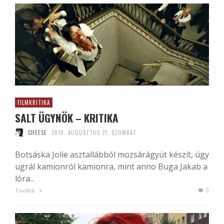
FILMKRITIKA
SALT ÜGYNÖK – KRITIKA
CHEESE
2010. AUGUSZTUS 21. SZOMBAT
Botsáska Jolie asztallábból mozsárágyút készít, úgy
ugrál kamionról kamionra, mint anno Buga Jakab a
lóra...
Tovább
0