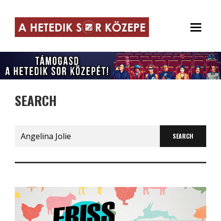
SEARCH
Search
for: