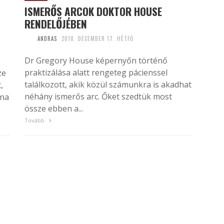
ISMERŐS ARCOK DOKTOR HOUSE
RENDELŐJÉBEN
ANDRAS
2018. DECEMBER 17. HÉTFŐ
Dr Gregory House képernyőn történő
praktizálása alatt rengeteg pácienssel
ze
találkozott, akik közül számunkra is akadhat
,
néhány ismerős arc. Őket szedtük most
lna
össze ebben a...
Tovább