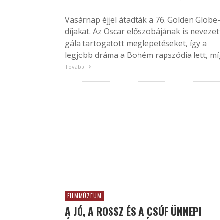
Vasárnap éjjel átadták a 76. Golden Globe-
díjakat. Az Oscar előszobájának is nevezet
gála tartogatott meglepetéseket, így a
legjobb dráma a Bohém rapszódia lett, míg
Tovább
FILMMÚZEUM
A JÓ, A ROSSZ ÉS A CSÚF ÜNNEPI