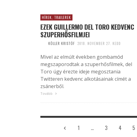
HÍREK, TRAILEREK
EZEK GUILLERMO DEL TORO KEDVENC
SZUPERHŐSFILMJEI
KÖLLER KRISTÓF
2018. NOVEMBER 27. KEDD
Mivel az elmúlt években gombamód
megszaporodtak a szuperhősfilmek, del
Toro úgy érezte ideje megosztania
Twitteren kedvenc alkotásainak címét a
zsánerből.
Tovább
1
…
3
4
5