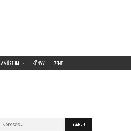
ILMMÚZEUM
KÖNYV
ZENE
Search
for: