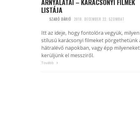
ÁRNYALATAI – KARÁCSONYI FILMEK
LISTÁJA
SZABÓ DÁRIÓ
2018. DECEMBER 22. SZOMBAT
Itt az ideje, hogy fontolóra vegyük, milyen
stílusú karácsonyi filmeket pörgethetünk 
hátralévő napokban, vagy épp milyeneket
kerüljünk el messziről.
Tovább