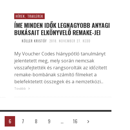
HÍREK, TRAILEREK
ÍME MINDEN IDŐK LEGNAGYOBB ANYAGI
BUKÁSAIT ELKÖNYVELŐ REMAKE-JEI
KÖLLER KRISTÓF
2018. NOVEMBER 27. KEDD
My Voucher Codes hiánypótló tanulmányt
jelentetett meg, mely során nemcsak
visszafejtették és rangsorolták az időzített
remake-bombának számító filmeket a
belefektetett összegek és a nemzetközi...
Tovább
6
7
8
9
…
16