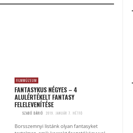
FILMMÚZEUM
FANTASYKUS NÉGYES – 4
ALULÉRTÉKELT FANTASY
FELELEVENÍTÉSE
SZABÓ DÁRIÓ
2019. JANUÁR 7. HÉTFŐ
Borsszemnyi listánk olyan fantasyket