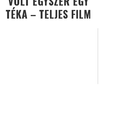
VOLT EGYSZER EGY
TÉKA – TELJES FILM