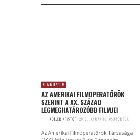
FILMMÚZEUM
AZ AMERIKAI FILMOPERATŐRÖK
SZERINT A XX. SZÁZAD
LEGMEGHATÁROZÓBB FILMJEI
KÖLLER KRISTÓF
2019. JANUÁR 10. CSÜTÖRTÖK
Az Amerikai Filmoperatőrök Társasága