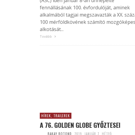
(ASC) idén január 8-án ünnepelte
fennállásának 100. évfordulóját, aminek
alkalmából tagjai megszavazták a XX. szá
100 mérföldkövének számító mozgóképe
alkotását...
Tovább
HÍREK, TRAILEREK
A 76. GOLDEN GLOBE GYŐZTESEI
BAKAY BOTOND
2019. JANUÁR 7. HÉTFŐ