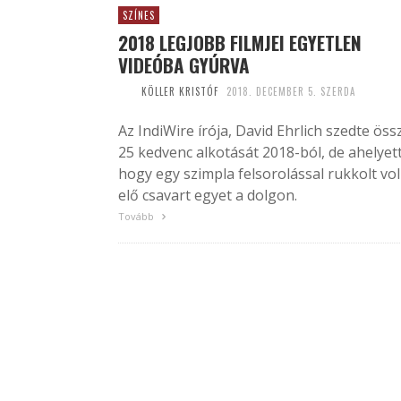
SZÍNES
2018 LEGJOBB FILMJEI EGYETLEN
VIDEÓBA GYÚRVA
KÖLLER KRISTÓF
2018. DECEMBER 5. SZERDA
Az IndiWire írója, David Ehrlich szedte öss
25 kedvenc alkotását 2018-ból, de ahelyett
hogy egy szimpla felsorolással rukkolt vo
elő csavart egyet a dolgon.
Tovább