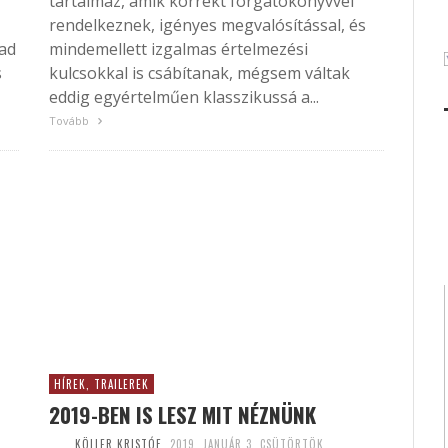
tartalmaz, amik korrekt forgatókönyvvel
rendelkeznek, igényes megvalósítással, és
zad
mindemellett izgalmas értelmezési
s
kulcsokkal is csábítanak, mégsem váltak
eddig egyértelműen klasszikussá a...
Tovább
HÍREK, TRAILEREK
2019-BEN IS LESZ MIT NÉZNÜNK
KÖLLER KRISTÓF
2019. JANUÁR 3. CSÜTÖRTÖK