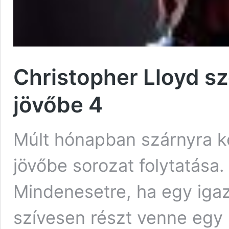
Christopher Lloyd sze
jövőbe 4
Múlt hónapban szárnyra kel
jövőbe sorozat folytatása
Mindenesetre, ha egy igazá
szívesen részt venne egy