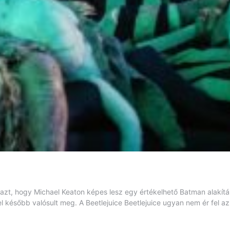
azt, hogy Michael Keaton képes lesz egy értékelhető Batman alakítás
kel később valósult meg. A Beetlejuice Beetlejuice ugyan nem ér fel 