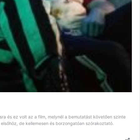
ra és ez volt az a film, melynél a bemutatást követően szinte
az elsőhöz, de kellemesen és borzongatóan szórakoztató.