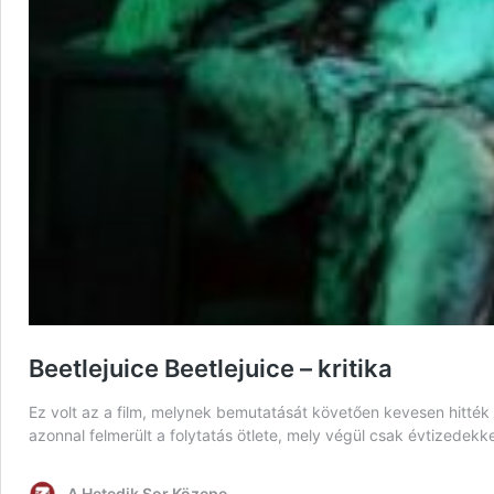
Beetlejuice Beetlejuice – kritika
Ez volt az a film, melynek bemutatását követően kevesen hitték 
azonnal felmerült a folytatás ötlete, mely végül csak évtizedek
A Hetedik Sor Közepe