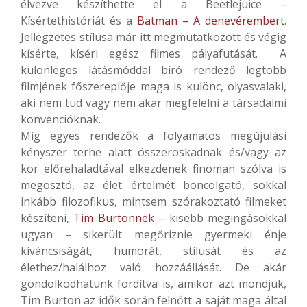
élvezve készíthette el a Beetlejuice –
Kísértethistóriát és a
Batman – A denevérembert
.
Jellegzetes stílusa már itt megmutatkozott és végig
kísérte, kíséri egész filmes pályafutását. A
különleges látásmóddal bíró rendező legtöbb
filmjének főszereplője maga is különc, olyasvalaki,
aki nem tud vagy nem akar megfelelni a társadalmi
konvencióknak.
Míg egyes rendezők a folyamatos megújulási
kényszer terhe alatt összeroskadnak és/vagy az
kor előrehaladtával elkezdenek finoman szólva is
megosztó, az élet értelmét boncolgató, sokkal
inkább filozofikus, mintsem szórakoztató filmeket
készíteni,
Tim Burtonnek
– kisebb megingásokkal
ugyan – sikerült megőriznie gyermeki énje
kíváncsiságát, humorát, stílusát és az
élethez/halálhoz való hozzáállását. De akár
gondolkodhatunk fordítva is, amikor azt mondjuk,
Tim Burton az idők során felnőtt a saját maga által