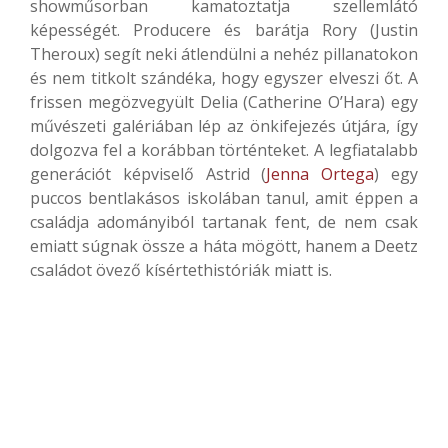
showműsorban kamatoztatja szellemlátó
képességét. Producere és barátja Rory (Justin
Theroux) segít neki átlendülni a nehéz pillanatokon
és nem titkolt szándéka, hogy egyszer elveszi őt. A
frissen megözvegyült Delia (Catherine O’Hara) egy
művészeti galériában lép az önkifejezés útjára, így
dolgozva fel a korábban történteket. A legfiatalabb
generációt képviselő Astrid (
Jenna Ortega
) egy
puccos bentlakásos iskolában tanul, amit éppen a
családja adományiból tartanak fent, de nem csak
emiatt súgnak össze a háta mögött, hanem a Deetz
családot övező kísértethistóriák miatt is.