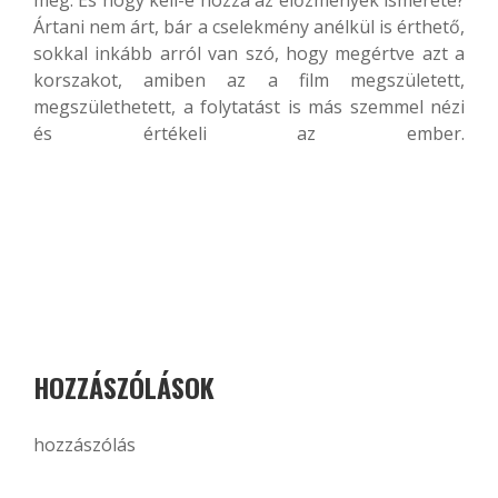
meg. És hogy kell-e hozzá az előzmények ismerete?
Ártani nem árt, bár a cselekmény anélkül is érthető,
sokkal inkább arról van szó, hogy megértve azt a
korszakot, amiben az a film megszületett,
megszülethetett, a folytatást is más szemmel nézi
és értékeli az ember.
HOZZÁSZÓLÁSOK
hozzászólás