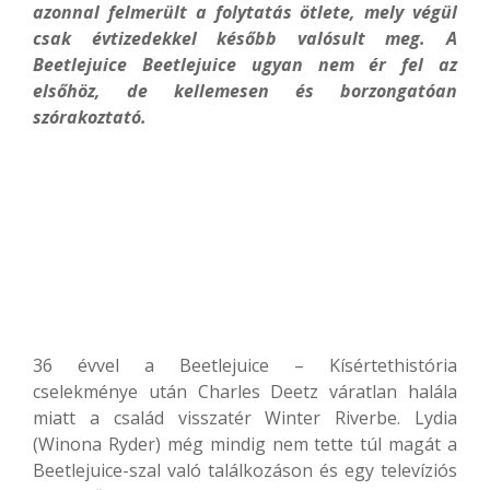
azonnal felmerült a folytatás ötlete, mely végül
csak évtizedekkel később valósult meg. A
Beetlejuice Beetlejuice ugyan nem ér fel az
elsőhöz, de kellemesen és borzongatóan
szórakoztató.
36 évvel a Beetlejuice – Kísértethistória
cselekménye után Charles Deetz váratlan halála
miatt a család visszatér Winter Riverbe. Lydia
(Winona Ryder) még mindig nem tette túl magát a
Beetlejuice-szal való találkozáson és egy televíziós