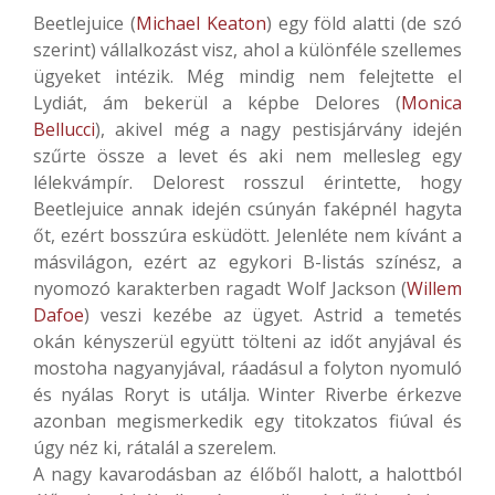
Beetlejuice (
Michael Keaton
) egy föld alatti (de szó
szerint) vállalkozást visz, ahol a különféle szellemes
ügyeket intézik. Még mindig nem felejtette el
Lydiát, ám bekerül a képbe Delores (
Monica
Bellucci
), akivel még a nagy pestisjárvány idején
szűrte össze a levet és aki nem mellesleg egy
lélekvámpír. Delorest rosszul érintette, hogy
Beetlejuice annak idején csúnyán faképnél hagyta
őt, ezért bosszúra esküdött. Jelenléte nem kívánt a
másvilágon, ezért az egykori B-listás színész, a
nyomozó karakterben ragadt Wolf Jackson (
Willem
Dafoe
) veszi kezébe az ügyet. Astrid a temetés
okán kényszerül együtt tölteni az időt anyjával és
mostoha nagyanyjával, ráadásul a folyton nyomuló
és nyálas Roryt is utálja. Winter Riverbe érkezve
azonban megismerkedik egy titokzatos fiúval és
úgy néz ki, rátalál a szerelem.
A nagy kavarodásban az élőből halott, a halottból