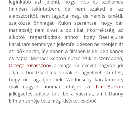
leginkább azt jelenti, hogy friss és szellemes
(minden tekintetben), de nem szakad el az
alapsztoritól, nem tagadja meg, de nem is ismétli,
szajkózza önmagát. Külön szerencse, hogy bár
manapság nem divat a politikai inkorrektség, az
alkotók ragaszkodtak ahhoz, hogy Beetlejuice
karaktare semmilyen jellemfejlődésen ne menjen át
az idők során, így ebben a filmben is kellően kanos
és tapló. Michael Keaton sütkérezik a szerepben,
Ortega kisasszony
a maga 22 évével nagyon jól
adja a tinédzsert és annak is figyelmet szentelt,
hogy ne ragadjon bele Wednesday karakterébe,
csak nagyon finoman utaljon rá.
Tim Burton
jellegzetes stílusa tölti be a vásznat, amit Danny
Elfman zenéje tesz még kísértetiesebbé.