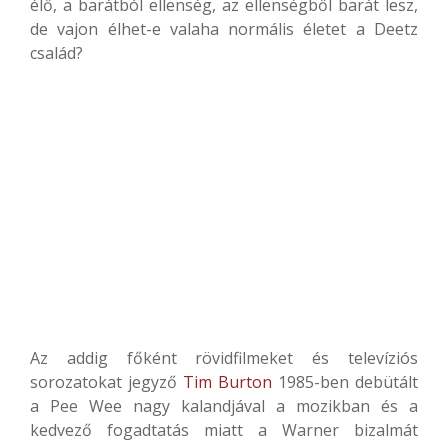
élő, a barátból ellenség, az ellenségből barát lesz,
de vajon élhet-e valaha normális életet a Deetz
család?
Az addig főként rövidfilmeket és televíziós
sorozatokat jegyző
Tim Burton
1985-ben debütált
a Pee Wee nagy kalandjával a mozikban és a
kedvező fogadtatás miatt a Warner bizalmát