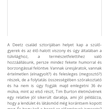
A Deetz család sztorijában helyet kap a szülő-
gyerek és az élő-halott viszony és úgy általában a
túlvilághoz, a természetfelettihez való
hozzáállásunk, persze mindez fekete humorral és
borzongással felöntve. Vannak üresjáratok, vannak
értelmetlen (elnagyolt?) és felesleges (megosztó?)
részek, de a folytatás összességében szórakoztató
és ha nem is úgy fogják majd emlegetni 36 év
múlva, mint az első részt, Tim Burton életművének
egy relatíve jól sikerült darabja, ami jól példázza,
hogy a lendület és látásmód még korántsem kopott