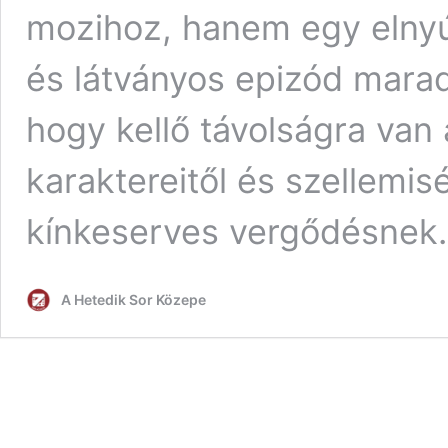
mozihoz, hanem egy elnyú
és látványos epizód marad.
hogy kellő távolságra van a
karaktereitől és szellemis
kínkeserves vergődésnek.
A Hetedik Sor Közepe