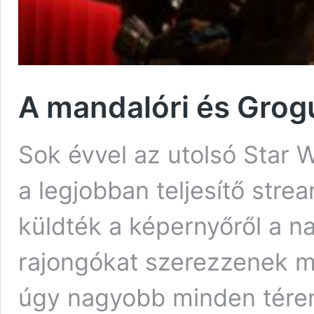
A mandalóri és Grogu
Sok évvel az utolsó Star 
a legjobban teljesítő stre
küldték a képernyőről a n
rajongókat szerezzenek m
úgy nagyobb minden téren