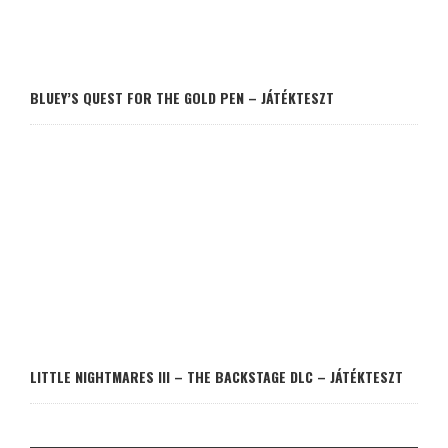
BLUEY’S QUEST FOR THE GOLD PEN – JÁTÉKTESZT
LITTLE NIGHTMARES III – THE BACKSTAGE DLC – JÁTÉKTESZT