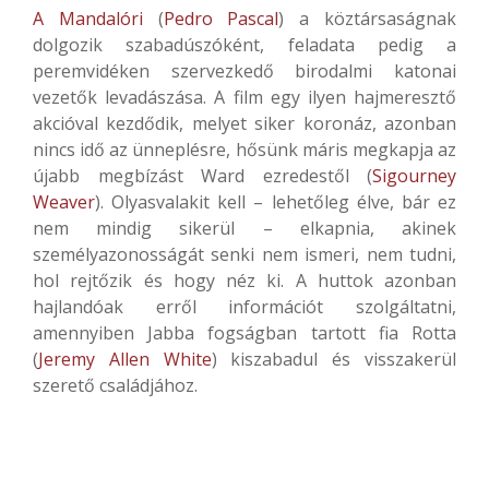
A Mandalóri
(
Pedro Pascal
) a köztársaságnak
dolgozik szabadúszóként, feladata pedig a
peremvidéken szervezkedő birodalmi katonai
vezetők levadászása. A film egy ilyen hajmeresztő
akcióval kezdődik, melyet siker koronáz, azonban
nincs idő az ünneplésre, hősünk máris megkapja az
újabb megbízást Ward ezredestől (
Sigourney
Weaver
). Olyasvalakit kell – lehetőleg élve, bár ez
nem mindig sikerül – elkapnia, akinek
személyazonosságát senki nem ismeri, nem tudni,
hol rejtőzik és hogy néz ki. A huttok azonban
hajlandóak erről információt szolgáltatni,
amennyiben Jabba fogságban tartott fia Rotta
(
Jeremy Allen White
) kiszabadul és visszakerül
szerető családjához.