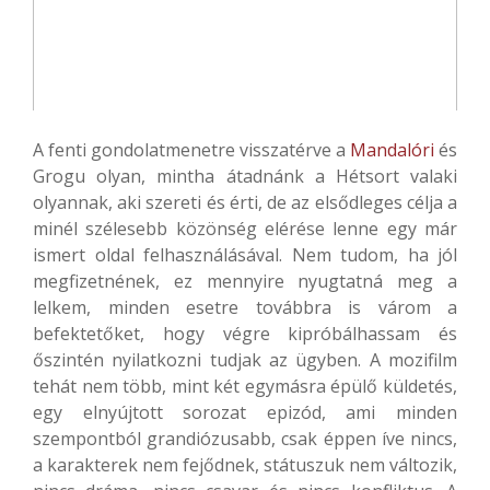
A fenti gondolatmenetre visszatérve a
Mandalóri
és
Grogu olyan, mintha átadnánk a Hétsort valaki
olyannak, aki szereti és érti, de az elsődleges célja a
minél szélesebb közönség elérése lenne egy már
ismert oldal felhasználásával. Nem tudom, ha jól
megfizetnének, ez mennyire nyugtatná meg a
lelkem, minden esetre továbbra is várom a
befektetőket, hogy végre kipróbálhassam és
őszintén nyilatkozni tudjak az ügyben. A mozifilm
tehát nem több, mint két egymásra épülő küldetés,
egy elnyújtott sorozat epizód, ami minden
szempontból grandiózusabb, csak éppen íve nincs,
a karakterek nem fejődnek, státuszuk nem változik,