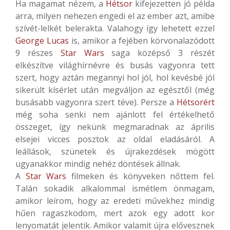
Ha magamat nézem, a
Hétsor
kifejezetten jó példa
arra, milyen nehezen engedi el az ember azt, amibe
szívét-lelkét belerakta. Valahogy így lehetett ezzel
George Lucas
is, amikor a fejében körvonalazódott
9 részes
Star Wars
saga középső 3 részét
elkészítve világhírnévre és busás vagyonra tett
szert, hogy aztán megannyi hol jól, hol kevésbé jól
sikerült kísérlet után megváljon az egésztől (még
busásabb vagyonra szert téve). Persze a
Hétsorért
még soha senki nem ajánlott fel értékelhető
összeget, így nekünk megmaradnak az április
elsejei vicces posztok az oldal eladásáról. A
leállások, szünetek és újrakezdések mögött
ugyanakkor mindig nehéz döntések állnak.
A
Star Wars
filmeken és könyveken nőttem fel.
Talán sokadik alkalommal ismétlem önmagam,
amikor leírom, hogy az eredeti művekhez mindig
hűen ragaszkodom, mert azok egy adott kor
lenyomatát jelentik. Amikor valamit újra elővesznek