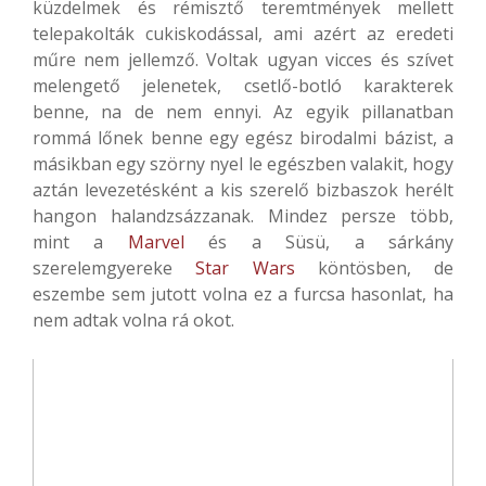
küzdelmek és rémisztő teremtmények mellett
telepakolták cukiskodással, ami azért az eredeti
műre nem jellemző. Voltak ugyan vicces és szívet
melengető jelenetek, csetlő-botló karakterek
benne, na de nem ennyi. Az egyik pillanatban
rommá lőnek benne egy egész birodalmi bázist, a
másikban egy szörny nyel le egészben valakit, hogy
aztán levezetésként a kis szerelő bizbaszok herélt
hangon halandzsázzanak. Mindez persze több,
mint a
Marvel
és a Süsü, a sárkány
szerelemgyereke
Star Wars
köntösben, de
eszembe sem jutott volna ez a furcsa hasonlat, ha
nem adtak volna rá okot.