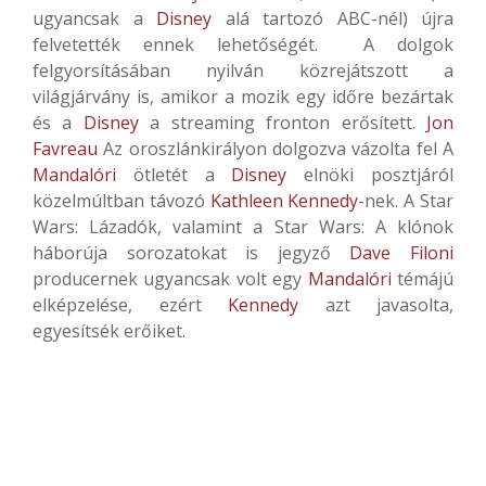
ugyancsak a
Disney
alá tartozó ABC-nél) újra
felvetették ennek lehetőségét. A dolgok
felgyorsításában nyilván közrejátszott a
világjárvány is, amikor a mozik egy időre bezártak
és a
Disney
a streaming fronton erősített.
Jon
Favreau
Az oroszlánkirályon dolgozva vázolta fel A
Mandalóri
ötletét a
Disney
elnöki posztjáról
közelmúltban távozó
Kathleen Kennedy
-nek. A Star
Wars: Lázadók, valamint a Star Wars: A klónok
háborúja sorozatokat is jegyző
Dave Filoni
producernek ugyancsak volt egy
Mandalóri
témájú
elképzelése, ezért
Kennedy
azt javasolta,
egyesítsék erőiket.