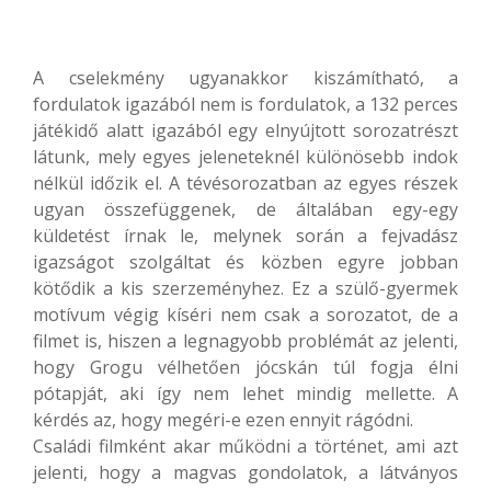
A cselekmény ugyanakkor kiszámítható, a
fordulatok igazából nem is fordulatok, a 132 perces
játékidő alatt igazából egy elnyújtott sorozatrészt
látunk, mely egyes jeleneteknél különösebb indok
nélkül időzik el. A tévésorozatban az egyes részek
ugyan összefüggenek, de általában egy-egy
küldetést írnak le, melynek során a fejvadász
igazságot szolgáltat és közben egyre jobban
kötődik a kis szerzeményhez. Ez a szülő-gyermek
motívum végig kíséri nem csak a sorozatot, de a
filmet is, hiszen a legnagyobb problémát az jelenti,
hogy Grogu vélhetően jócskán túl fogja élni
pótapját, aki így nem lehet mindig mellette. A
kérdés az, hogy megéri-e ezen ennyit rágódni.
Családi filmként akar működni a történet, ami azt
jelenti, hogy a magvas gondolatok, a látványos