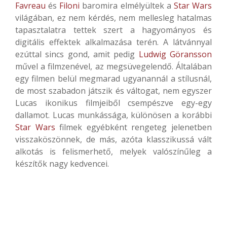
Favreau
és
Filoni
baromira elmélyültek a
Star Wars
világában, ez nem kérdés, nem mellesleg hatalmas
tapasztalatra tettek szert a hagyományos és
digitális effektek alkalmazása terén. A látvánnyal
ezúttal sincs gond, amit pedig
Ludwig Göransson
művel a filmzenével, az megsüvegelendő. Általában
egy filmen belül megmarad ugyanannál a stílusnál,
de most szabadon játszik és váltogat, nem egyszer
Lucas ikonikus filmjeiből csempészve egy-egy
dallamot. Lucas munkássága, különösen a korábbi
Star Wars
filmek egyébként rengeteg jelenetben
visszaköszönnek, de más, azóta klasszikussá vált
alkotás is felismerhető, melyek valószínűleg a
készítők nagy kedvencei.