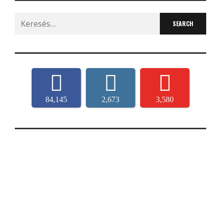
Search
for:
84,145
2,673
3,580