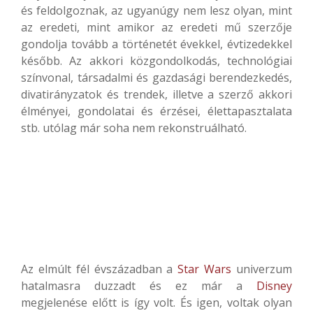
és feldolgoznak, az ugyanúgy nem lesz olyan, mint
az eredeti, mint amikor az eredeti mű szerzője
gondolja tovább a történetét évekkel, évtizedekkel
később. Az akkori közgondolkodás, technológiai
színvonal, társadalmi és gazdasági berendezkedés,
divatirányzatok és trendek, illetve a szerző akkori
élményei, gondolatai és érzései, élettapasztalata
stb. utólag már soha nem rekonstruálható.
Az elmúlt fél évszázadban a
Star Wars
univerzum
hatalmasra duzzadt és ez már a
Disney
megjelenése előtt is így volt. És igen, voltak olyan