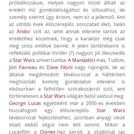
próbálkozások, melyek nagyon közel álltak az
eredeti mű gondolatiságához és stílusához, de
személy szerint úgy érzem, nem ez a jellemző. Ami
az utóbbi évek élőszereplős sorozatait illeti, talán
az
Andor
volt az, amit annak ellenére tartok az
eredetihez közelinek, hogy a karakter még csak
meg sincs említve benne. A jelen történéseire is
reflektáló politikai thriller (?) nagyon jól illeszkedik
a
Star Wars
univerzumba.
A Mandalóri
más. Tudom,
Jon Favreau
és
Dave Filoni
nagy rajongók, de az
általuk megálmodott tévésorozat a háttérben
meghúzódó komoly gondolatok ellenére is
elsősorban a felhőtlen szórakozásról szól, ami
történetesen a
Star Wars
világán belül valósul meg.
George Lucas
egyébként már a 2000-es években
hozzáfogott egy élőszereplős
Star Wars
tévésorozat fejlesztéséhez, azonban anyagi okok
miatt ebből végül nem lett semmi. Mikor a
Lucasfilm a
Disney
-hez került, a stúdiónál (az