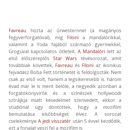
Favreau
hozta az űrwesternnel (a magányos
fegyverforgatóval), míg
Filoni
a mandalórikkal,
valamint a Yoda fajából származó gyermekkel,
Groguval kapcsolatos ötleteit.
A Mandalóri
lett az
első élőszereplős
Star Wars
tévésorozat, amit
továbbiak követtek,
Favreau
és
Filoni
az ikonikus
fejvadász Boba Fett történetét is feldolgozták. Nem
csak az első volt, hanem a legsikeresebb is. három
évad már le is ment belőle, a negyedik azonban a
forgatókönyvírók és a színészek hollywoodi
sztrájkja miatt késedelmet szenvedett, ekkor a
stúdiónál úgy döntöttek, hogy a mozifilm
bemutatása elsőbbséget élvez. A sorozat
cselekménye
A jedi visszatér
után 5 évvel kezdődik,
ezt a fonalat veszi fel a mozifilm is.