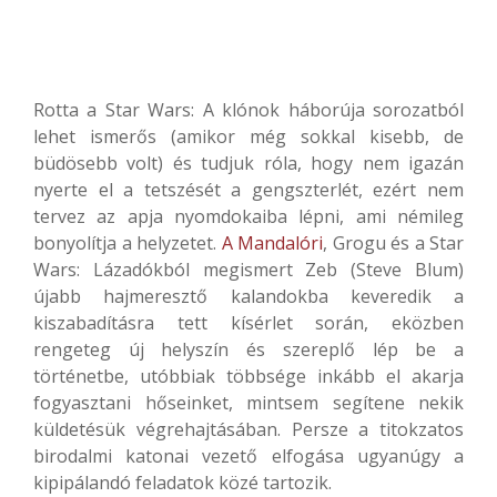
Rotta a Star Wars: A klónok háborúja sorozatból
lehet ismerős (amikor még sokkal kisebb, de
büdösebb volt) és tudjuk róla, hogy nem igazán
nyerte el a tetszését a gengszterlét, ezért nem
tervez az apja nyomdokaiba lépni, ami némileg
bonyolítja a helyzetet.
A Mandalóri
, Grogu és a Star
Wars: Lázadókból megismert Zeb (Steve Blum)
újabb hajmeresztő kalandokba keveredik a
kiszabadításra tett kísérlet során, eközben
rengeteg új helyszín és szereplő lép be a
történetbe, utóbbiak többsége inkább el akarja
fogyasztani hőseinket, mintsem segítene nekik
küldetésük végrehajtásában. Persze a titokzatos
birodalmi katonai vezető elfogása ugyanúgy a
kipipálandó feladatok közé tartozik.