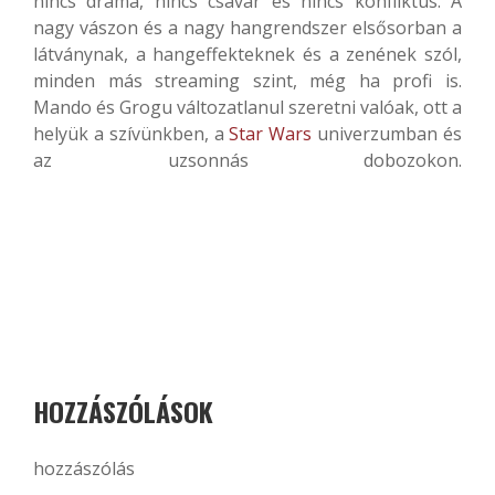
nincs dráma, nincs csavar és nincs konfliktus. A
nagy vászon és a nagy hangrendszer elsősorban a
látványnak, a hangeffekteknek és a zenének szól,
minden más streaming szint, még ha profi is.
Mando és Grogu változatlanul szeretni valóak, ott a
helyük a szívünkben, a
Star Wars
univerzumban és
az uzsonnás dobozokon.
HOZZÁSZÓLÁSOK
hozzászólás