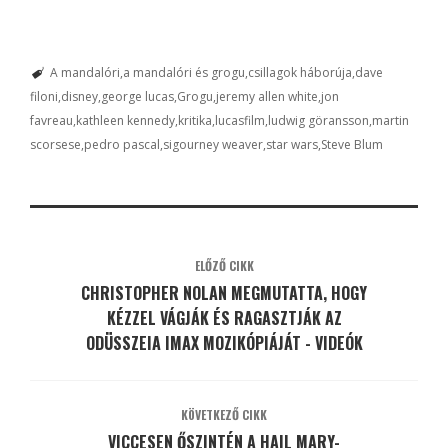
A mandalóri
a mandalóri és grogu
csillagok háborúja
dave
filoni
disney
george lucas
Grogu
jeremy allen white
jon
favreau
kathleen kennedy
kritika
lucasfilm
ludwig göransson
martin
scorsese
pedro pascal
sigourney weaver
star wars
Steve Blum
ELŐZŐ CIKK
CHRISTOPHER NOLAN MEGMUTATTA, HOGY
KÉZZEL VÁGJÁK ÉS RAGASZTJÁK AZ
ODÜSSZEIA IMAX MOZIKÓPIÁJÁT - VIDEÓK
KÖVETKEZŐ CIKK
VICCESEN ŐSZINTÉN A HAIL MARY-