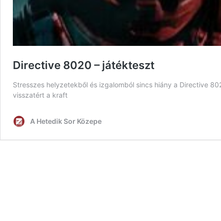
Directive 8020 – játékteszt
Stresszes helyzetekből és izgalomból sincs hiány a Directive 8
visszatért a kraft
A Hetedik Sor Közepe