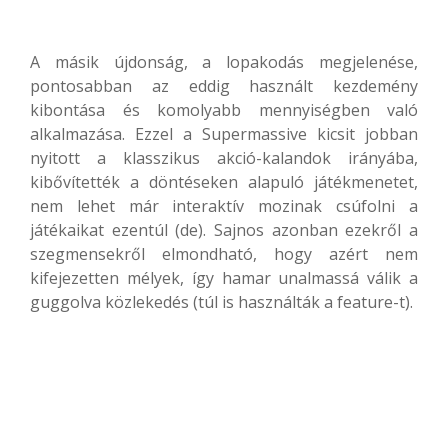
A másik újdonság, a lopakodás megjelenése,
pontosabban az eddig használt kezdemény
kibontása és komolyabb mennyiségben való
alkalmazása. Ezzel a Supermassive kicsit jobban
nyitott a klasszikus akció-kalandok irányába,
kibővítették a döntéseken alapuló játékmenetet,
nem lehet már interaktív mozinak csúfolni a
játékaikat ezentúl (de). Sajnos azonban ezekről a
szegmensekről elmondható, hogy azért nem
kifejezetten mélyek, így hamar unalmassá válik a
guggolva közlekedés (túl is használták a feature-t).