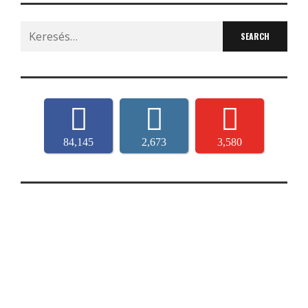
Search
for:
84,145
2,673
3,580