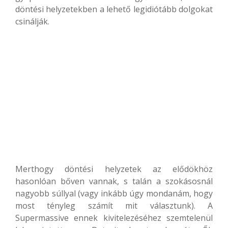
döntési helyzetekben a lehető legidiótább dolgokat
csinálják.
Merthogy döntési helyzetek az elődökhöz
hasonlóan bőven vannak, s talán a szokásosnál
nagyobb súllyal (vagy inkább úgy mondanám, hogy
most tényleg számít mit választunk). A
Supermassive ennek kivitelezéséhez szemtelenül