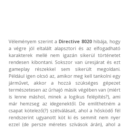
Véleményem szerint a
Directive 8020
hibája, hogy
a végre jól eltalált alapsztori és az elfogadható
karakterek mellé nem igazán sikerül történetet
rendesen kibontani. Sokszor van üresjárat és ezt
gameplay részekkel sem sikerült megoldani.
Például igen olcsó az, amikor meg kell tankolni egy
járművet, akkor a hozzá szükséges gépezet
természetesen az űrhajó másik végében van (miért
is lenne máshol, minek a logikus felépítés?), ami
már hemzseg az idegenektől. De említhetném a
csapat kötelező(?) szétválásait, ahol a hősködő fél
rendszerint ugyanott köt ki és semmit nem nyer
ezzel (de persze méretes szívások árán), ahol a