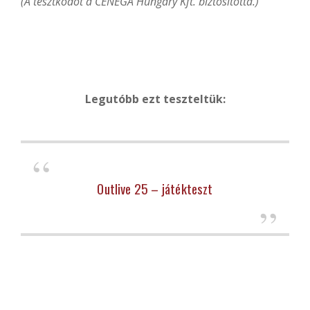
(A tesztkódot a CENEGA Hungary Kft. biztosította.)
Legutóbb ezt teszteltük:
Outlive 25 – játékteszt