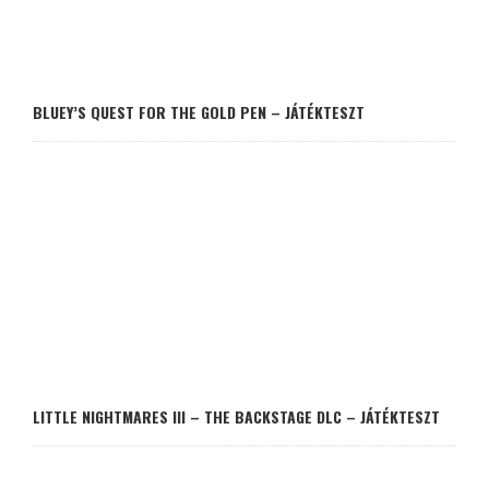
BLUEY’S QUEST FOR THE GOLD PEN – JÁTÉKTESZT
LITTLE NIGHTMARES III – THE BACKSTAGE DLC – JÁTÉKTESZT