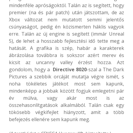
mindenféle apróságoktól. Talán az is segített, hogy
premier (na és pár patch) után játszottam, de az
Xbox változat nem mutatott semmi jelentős
csúnyaságot, pedig én közismerten háklis vagyok
erre. Talán az új engine is segített (immár Unreal
5), de lehet a hosszabb fejlesztési idő tette meg a
hatását. A grafika is szép, habár a karakterek
ábrázolása továbbra is sokszor azért merev és
kicsit az uncanny valley érzést hozza. Azt
gondolom, hogy a
Directive 8020
-szal a The Dark
Pictures a szebbik orcáját mutatja végre ismét, s
noha tökéletes játékot most sem kapunk,
mindenképp a jobbak között fogjuk emlegetni pár
év múlva, vagy akár most is az
összehasonlítgatások alkalmából. Talán csak egy
tökösebb végkifejlet hiányzott, amit a több
befejezés ellenére sem kapunk meg.