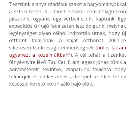
Tesztünk alanya ráadásul szakít a hagyományokkal
a sztori terén is – most először nem bolygónkon
játszódik, ugyanis egy vérbeli sci-fit kaptunk. Egy
expedíciós űrhajó fedélzetén lesz dolgunk, melynek
legénységét olyan célból indították útnak, hogy új
otthont találjanak a saját otthonát 2061-re
sikeresen tönkrevágó emberiségnek (
hol is láttam
ugyanezt a közelmúltban?
). A cél tehát a tizenkét
fényévnyire lévő Tau Ceti f, ami egész jónak tűnik a
paramétereit tekintve, csapatunk feladata hogy
felmérjék és előkészítsék a terepet az őket fél év
késéssel követő kolonizáló hajó előtt.