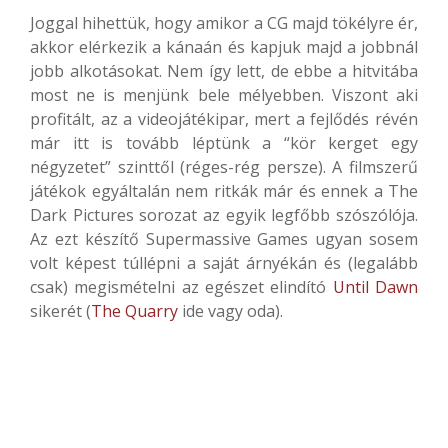
Joggal hihettük, hogy amikor a CG majd tökélyre ér,
akkor elérkezik a kánaán és kapjuk majd a jobbnál
jobb alkotásokat. Nem így lett, de ebbe a hitvitába
most ne is menjünk bele mélyebben. Viszont aki
profitált, az a videojátékipar, mert a fejlődés révén
már itt is tovább léptünk a “kör kerget egy
négyzetet” szinttől (réges-rég persze). A filmszerű
játékok egyáltalán nem ritkák már és ennek a The
Dark Pictures sorozat az egyik legfőbb szószólója.
Az ezt készítő Supermassive Games ugyan sosem
volt képest túllépni a saját árnyékán és (legalább
csak) megismételni az egészet elindító
Until Dawn
sikerét (
The Quarry
ide vagy oda).