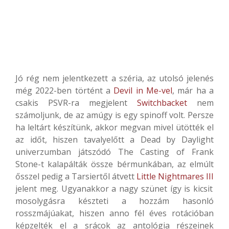
Jó rég nem jelentkezett a széria, az utolsó jelenés
még 2022-ben történt a
Devil in Me-vel
, már ha a
csakis PSVR-ra megjelent
Switchbacket
nem
számoljunk, de az amúgy is egy spinoff volt. Persze
ha leltárt készítünk, akkor megvan mivel ütötték el
az időt, hiszen tavalyelőtt a Dead by Daylight
univerzumban játszódó The Casting of Frank
Stone-t kalapálták össze bérmunkában, az elmúlt
ősszel pedig a Tarsiertől átvett
Little Nightmares III
jelent meg. Ugyanakkor a nagy szünet így is kicsit
mosolygásra készteti a hozzám hasonló
rosszmájúakat, hiszen anno fél éves rotációban
képzelték el a srácok az antológia részeinek