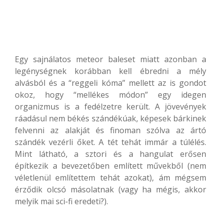
Egy sajnálatos meteor baleset miatt azonban a
legénységnek korábban kell ébredni a mély
alvásból és a “reggeli kóma” mellett az is gondot
okoz, hogy “mellékes módon” egy idegen
organizmus is a fedélzetre került. A jövevények
ráadásul nem békés szándékúak, képesek bárkinek
felvenni az alakját és finoman szólva az ártó
szándék vezérli őket. A tét tehát immár a túlélés.
Mint látható, a sztori és a hangulat erősen
építkezik a bevezetőben említett művekből (nem
véletlenül említettem tehát azokat), ám mégsem
érződik olcsó másolatnak (vagy ha mégis, akkor
melyik mai sci-fi eredeti?).