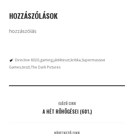
HOZZÁSZÓLÁSOK
hozzászólás
Directive 8020
gaming
játékteszt
kritika
Supermassive
Games
teszt
The Dark Pictures
ELŐZŐ CIKK
A HÉT RÖHÖGÉSEI (601.)
KÖVETKEZŐ CIKK