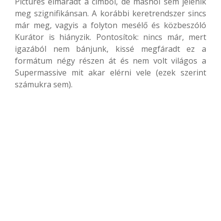
Pictures elmaradt a címből, de máshol sem jelenik
meg szignifikánsan. A korábbi keretrendszer sincs
már meg, vagyis a folyton mesélő és közbeszóló
Kurátor is hiányzik. Pontosítok: nincs már, mert
igazából nem bánjunk, kissé megfáradt ez a
formátum négy részen át és nem volt világos a
Supermassive mit akar elérni vele (ezek szerint
számukra sem).