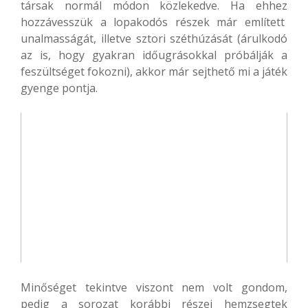
társak normál módon közlekedve. Ha ehhez
hozzávesszük a lopakodós részek már említett
unalmasságát, illetve sztori széthúzását (árulkodó
az is, hogy gyakran időugrásokkal próbálják a
feszültséget fokozni), akkor már sejthető mi a játék
gyenge pontja.
Minőséget tekintve viszont nem volt gondom,
pedig a sorozat korábbi részei hemzsegtek