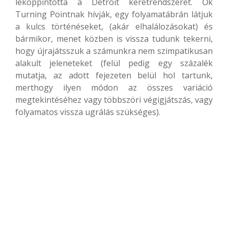
lekoppintotta a Detroit keretrendszerét. Ők
Turning Pointnak hívják, egy folyamatábrán látjuk
a kulcs történéseket, (akár elhalálozásokat) és
bármikor, menet közben is vissza tudunk tekerni,
hogy újrajátsszuk a számunkra nem szimpatikusan
alakult jeleneteket (felül pedig egy százalék
mutatja, az adott fejezeten belül hol tartunk,
merthogy ilyen módon az összes variáció
megtekintéséhez vagy többszöri végigjátszás, vagy
folyamatos vissza ugrálás szükséges).