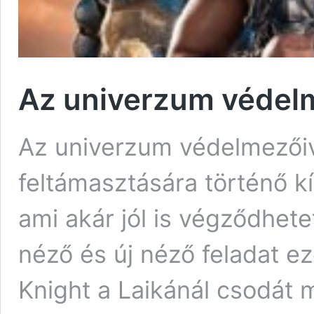
Az univerzum védelme
Az univerzum védelmezőiv
feltámasztására történő k
ami akár jól is végződhetet
néző és új néző feladat eze
Knight a Laikánál csodát 