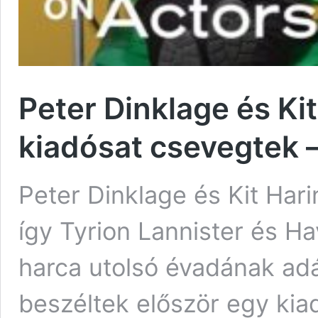
Peter Dinklage és Ki
kiadósat csevegtek 
Peter Dinklage és Kit Hari
így Tyrion Lannister és Ha
harca utolsó évadának ad
beszéltek először egy kia