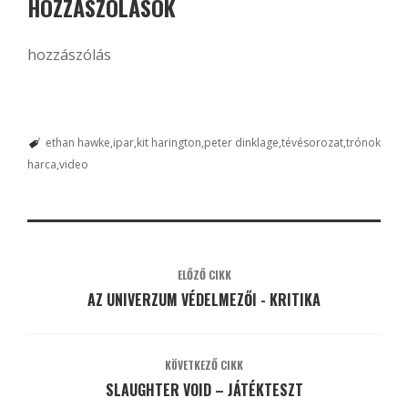
HOZZÁSZÓLÁSOK
hozzászólás
ethan hawke
ipar
kit harington
peter dinklage
tévésorozat
trónok
harca
video
ELŐZŐ CIKK
AZ UNIVERZUM VÉDELMEZŐI - KRITIKA
KÖVETKEZŐ CIKK
SLAUGHTER VOID – JÁTÉKTESZT