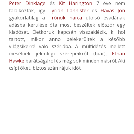
Peter Dinklage
és
Kit Harington
7 éve nem
találkoztak, így
Tyrion Lannister
és
Havas Jon
gyakorlatilag a
Trónok harca
utolsó évadának
adásba kerülése óta most beszéltek először egy
kiadósat. Életkoruk kapcsán visszaidézik, ki hol
tartott, mikor anno belekerültek a később
világsikerré váló szériába. A múltidézés mellett
mesélnek jelenlegi szerepeikről (Ipar),
Ethan
Hawke
barátságáról és még sok minden másról. Aki
csípi őket, biztos szán rájuk időt.