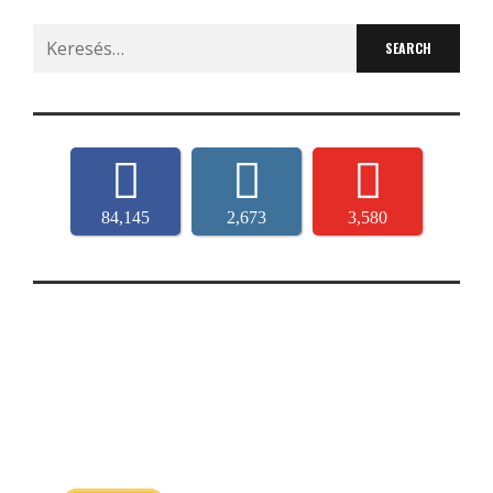
Search
for:
84,145
2,673
3,580