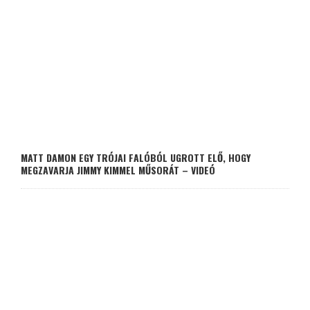
MATT DAMON EGY TRÓJAI FALÓBÓL UGROTT ELŐ, HOGY
MEGZAVARJA JIMMY KIMMEL MŰSORÁT – VIDEÓ