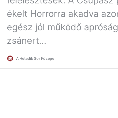
felélesztések. A Csupasz 
ékelt Horrorra akadva azo
egész jól működő apróság
zsánert…
A Hetedik Sor Közepe