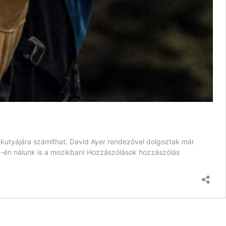
s kutyájára számíthat. David Ayer rendezővel dolgoztak már
4-én nálunk is a mozikban! Hozzászólások hozzászólás