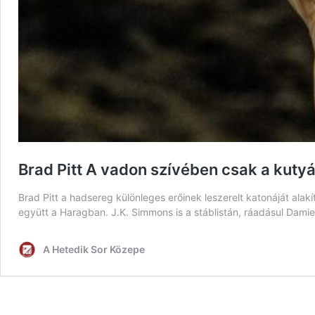
Brad Pitt A vadon szívében csak a kutyáj
Brad Pitt a hadsereg különleges erőinek leszerelt katonáját ala
együtt a Haragban. J.K. Simmons is a stáblistán, ráadásul Dam
A Hetedik Sor Közepe