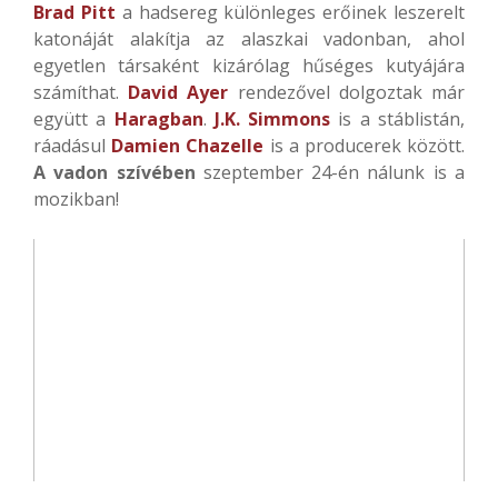
Brad Pitt
a hadsereg különleges erőinek leszerelt
katonáját alakítja az alaszkai vadonban, ahol
egyetlen társaként kizárólag hűséges kutyájára
számíthat.
David Ayer
rendezővel dolgoztak már
együtt a
Haragban
.
J.K. Simmons
is a stáblistán,
ráadásul
Damien Chazelle
is a producerek között.
A vadon szívében
szeptember 24-én nálunk is a
mozikban!