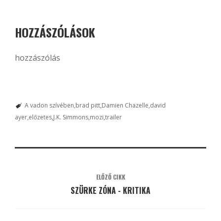
HOZZÁSZÓLÁSOK
hozzászólás
A vadon szívében
brad pitt
Damien Chazelle
david
ayer
előzetes
J.K. Simmons
mozi
trailer
ELŐZŐ CIKK
SZÜRKE ZÓNA - KRITIKA