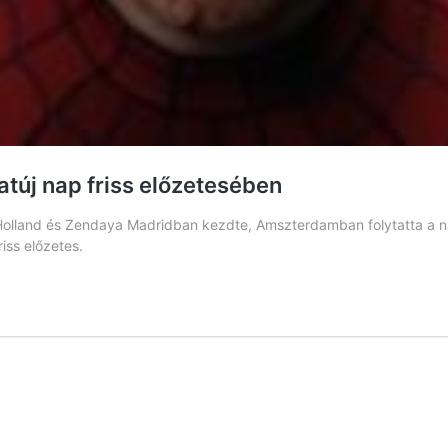
túj nap friss előzetesében
Holland és Zendaya Madridban kezdte, Amszterdamban folytatta a n
iss előzetes.