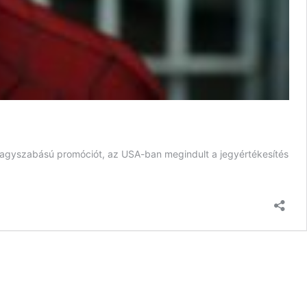
agyszabású promóciót, az USA-ban megindult a jegyértékesítés