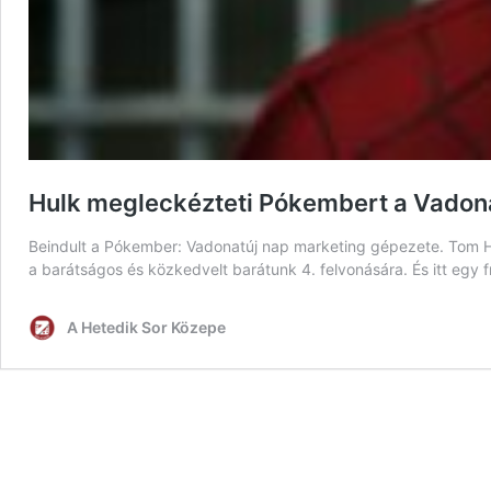
Hulk megleckézteti Pókembert a Vadona
Beindult a Pókember: Vadonatúj nap marketing gépezete. Tom 
a barátságos és közkedvelt barátunk 4. felvonására. És itt egy fr
A Hetedik Sor Közepe